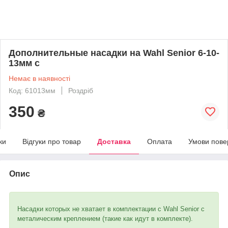
Дополнительные насадки на Wahl Senior 6-10-
13мм с
Немає в наявності
Код: 61013мм
Роздріб
350
₴
ки
Відгуки про товар
Доставка
Оплата
Умови пове
Опис
Насадки которых не хватает в комплектации с Wahl Senior с
металическим креплением (такие как идут в комплекте).