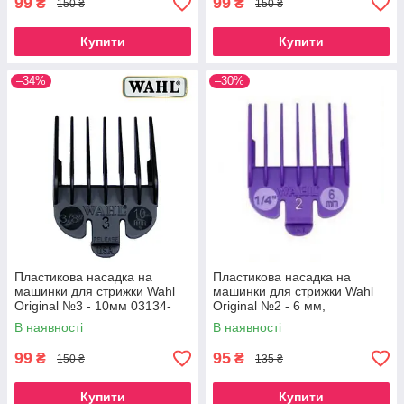
99
99
₴
₴
150 ₴
150 ₴
Купити
Купити
–34%
–30%
Пластикова насадка на
Пластикова насадка на
машинки для стрижки Wahl
машинки для стрижки Wahl
Original №3 - 10мм 03134-
Original №2 - 6 мм,
001
фіолетова
В наявності
В наявності
99
95
₴
₴
150 ₴
135 ₴
Купити
Купити