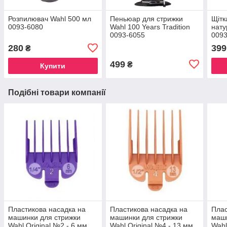
Розпилювач Wahl 500 мл
Пеньюар для стрижки
Щітк
0093-6080
Wahl 100 Years Tradition
нат
0093-6055
0093
280
399
₴
499
₴
Купити
Подібні товари компанії
Пластикова насадка на
Пластикова насадка на
Плас
машинки для стрижки
машинки для стрижки
маши
Wahl Original №2 - 6 мм,
Wahl Original №4 - 13 мм,
Wahl