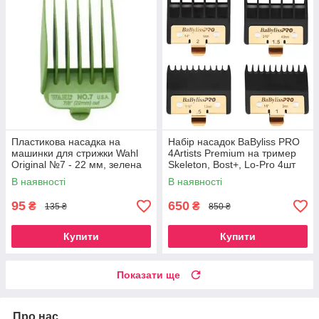
Пластикова насадка на
Набір насадок BaByliss PRO
машинки для стрижки Wahl
4Artists Premium на тример
Original №7 - 22 мм, зелена
Skeleton, Bost+, Lo-Pro 4шт
(FXPTGE)
В наявності
В наявності
95
650
₴
₴
135 ₴
850 ₴
Купити
Купити
Показати ще
Про нас