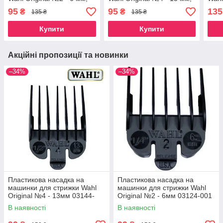
фіолетова
помаранчева
0314
95
95
135
₴
₴
135 ₴
135 ₴
Купити
Купити
Акційні пропозиції та новинки
–34%
–34%
Пластикова насадка на
Пластикова насадка на
машинки для стрижки Wahl
машинки для стрижки Wahl
Original №4 - 13мм 03144-
Original №2 - 6мм 03124-001
001
В наявності
В наявності