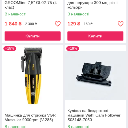
GROOMline 7,5" GL02-75 (4
для перукаря 300 мл, різні
клас)
кольори
В наявності
В наявності
1 840
129
₴
₴
2 300 ₴
160 ₴
Купити
Купити
–19%
–19%
Куліска на бездротові
Машинка для стрижки VGR
машинки Wahl Cam Follower
Muscular 9000rpm (V-285)
S08148-7050
В наявності
В наявності