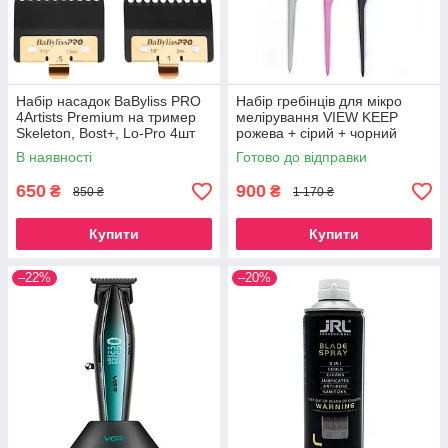
Набір насадок BaByliss PRO
Набір гребінців для мікро
4Artists Premium на тример
мелірування VIEW KEEP
Skeleton, Bost+, Lo-Pro 4шт
рожева + сірий + чорний
(FXPTGE)
В наявності
Готово до відправки
650
900
₴
₴
850 ₴
1 170 ₴
Купити
Купити
–22%
–20%