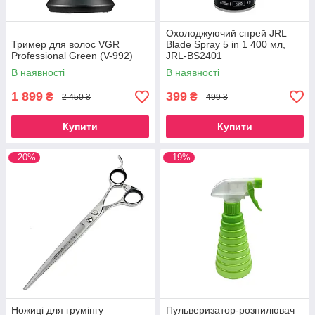
Охолоджуючий спрей JRL
Тример для волос VGR
Blade Spray 5 in 1 400 мл,
Professional Green (V-992)
JRL-BS2401
В наявності
В наявності
1 899
399
₴
₴
2 450 ₴
499 ₴
Купити
Купити
–20%
–19%
Ножиці для грумінгу
Пульверизатор-розпилювач