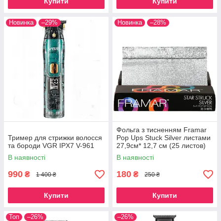
Купити
Купити
Новинка
–29%
Новинка
–28%
Фольга з тисненням Framar
Тример для стрижки волосся
Pop Ups Stuck Silver листами
та бороди VGR IPX7 V-961
27,9см* 12,7 см (25 листов)
В наявності
В наявності
990
180
₴
₴
1 400 ₴
250 ₴
Купити
Купити
Топ
–26%
–26%