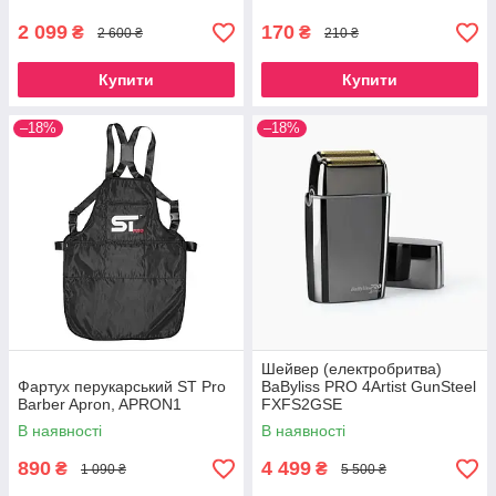
2 099
170
₴
₴
2 600 ₴
210 ₴
Купити
Купити
–18%
–18%
Шейвер (електробритва)
Фартух перукарський ST Pro
BaByliss PRO 4Artist GunSteel
Barber Apron, APRON1
FXFS2GSE
В наявності
В наявності
890
4 499
₴
₴
1 090 ₴
5 500 ₴