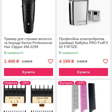
Тример для стрижки волосся
Професійна електробритва
та бороди Kemei Professional
(шейвер) BaByliss PRO FoilFX
Hair Clipper KM-2299
02 FXFS2E
В наявності
В наявності
1 490
4 199
₴
₴
2 000 ₴
5 500 ₴
Купити
Купити
Новинка
–24%
Выгодно
–23%