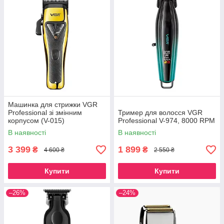
Машинка для стрижки VGR
Professional зі змінним
Тример для волосся VGR
корпусом (V-015)
Professional V-974, 8000 RPM
В наявності
В наявності
3 399
1 899
₴
₴
4 600 ₴
2 550 ₴
Купити
Купити
–26%
–24%