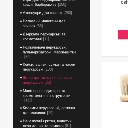
сві
краси, барбершопів
150
Аксесуари для зачісок
280
Навчальні манекени для
зачісок
36
Дзеркала перукарські та
косметичні
11
Розпилювачі перукарські,
пульверизатори і маски-щитки
59
Кейси, валізи, сумки та чохли
перукарські
108
Щітки для змітання волосся
перукарські
38
Манікюрно-педикюрні та
косметологічні інструменти
112
Килимки перукарські, резинки
для машинок
29
Небезпечні бритви, шаветки,
леза до них та помазки
81