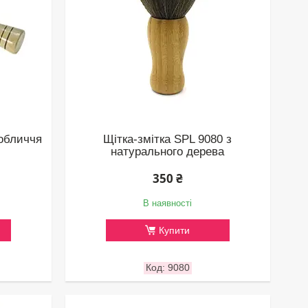
 обличчя
Щітка-змітка SPL 9080 з
натурального дерева
350 ₴
В наявності
Купити
9080