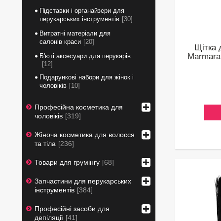
Підставки і органайзери для
перукарських інструментів
30
Витратні матеріали для
салонів краси
20
Щітка 
Marmara
Б'юті аксесуари для перукарів
12
Подарункові набори для жінок і
чоловіків
10
Професійна косметика для
чоловіків
319
Жіноча косметика для волосся
та тіла
236
Товари для грумінгу
68
Запчастини для перукарських
інструментів
384
Професійні засоби для
депіляції
41