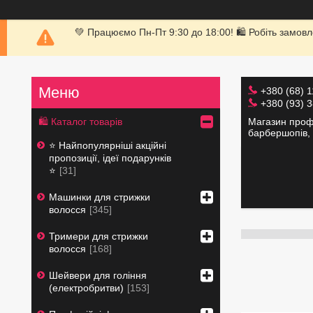
💚 Працюємо Пн-Пт 9:30 до 18:00! 🛍 Робіть замовл
+380 (68) 
+380 (93) 
Магазин профе
🛍 Каталог товарів
барбершопів, 
⭐️ Найпопулярніші акційні
пропозиції, ідеї подарунків
⭐️
31
Машинки для стрижки
волосся
345
Тримери для стрижки
волосся
168
Шейвери для гоління
(електробритви)
153