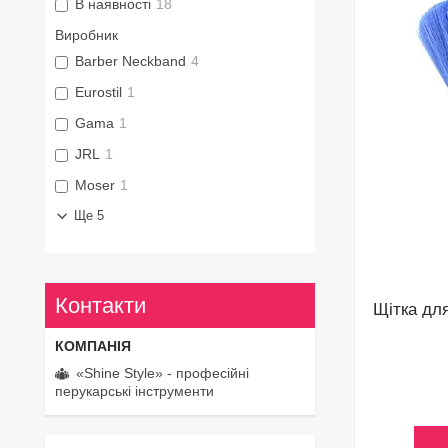
В наявності
18
Виробник
Barber Neckband
4
Eurostil
1
Gama
1
JRL
1
Moser
1
Ще 5
Контакти
Щітка дл
«Shine Style» - професійні
перукарські інструменти