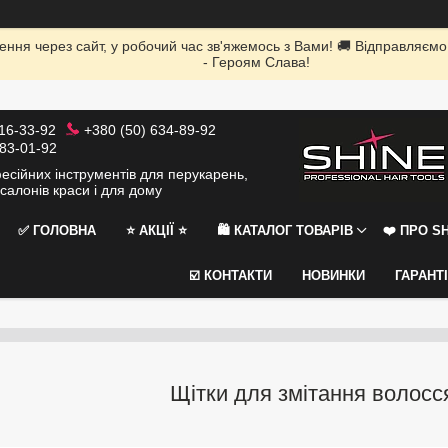
ення через сайт, у робочий час зв'яжемось з Вами! 🚚 Відправляємо
- Героям Слава!
116-33-92
+380 (50) 634-89-92
383-01-92
сійних інструментів для перукарень,
салонів краси і для дому
✅ ГОЛОВНА
⭐️ АКЦІЇ ⭐️
🛍 КАТАЛОГ ТОВАРІВ
❤️ ПРО SH
☑️ КОНТАКТИ
НОВИНКИ
ГАРАНТ
Щітки для змітання волосс