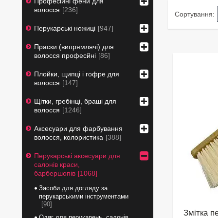
Професійні фени для
волосся
236
Перукарські ножиці
947
Праски (випрямлячі) для
волосся професйні
86
Плойки, щипці і гофре для
волосся
147
Щітки, гребінці, браші для
волосся
1246
Аксесуари для фарбування
волосся, колористика
388
Перукарські аксесуари для
салонів краси,
барбершопів
1068
Засоби для догляду за
перукарськими інструментами
90
Змітка п
Одяг для перукарень, салонів