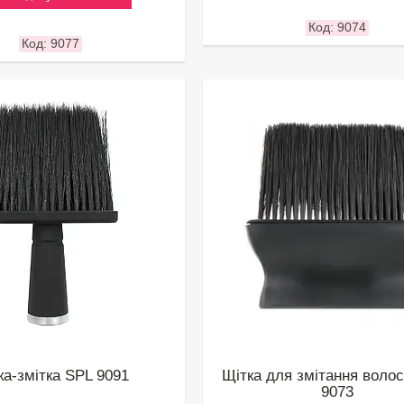
9074
9077
ка-змітка SPL 9091
Щітка для змітання воло
9073