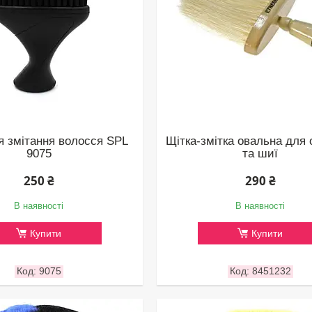
я змітання волосся SPL
Щітка-змітка овальна для
9075
та шиї
250 ₴
290 ₴
В наявності
В наявності
Купити
Купити
9075
8451232