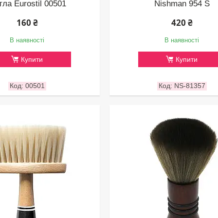
тла Eurostil 00501
Nishman 954 S
160 ₴
420 ₴
В наявності
В наявності
Купити
Купити
00501
NS-81357