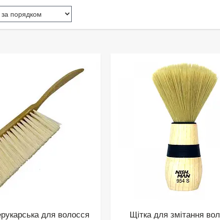
ерукарська для волосся
Щітка для змітання во