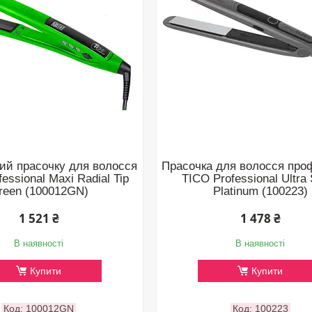
ий прасочку для волосся
Прасочка для волосся про
essional Maxi Radial Tip
TICO Professional Ultra
reen (100012GN)
Platinum (100223)
1 521 ₴
1 478 ₴
В наявності
В наявності
Купити
Купити
100012GN
100223