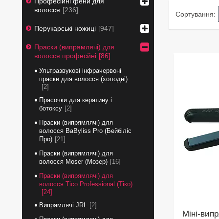
Професійні фени для
волосся
236
Перукарські ножиці
947
Праски (випрямлячі) для
волосся професйні
86
Ультразвукові інфрачервоні
праски для волосся (холодні)
2
Прасочки для кератину і
ботоксу
2
Праски (випрямлячі) для
волосся BaByliss Pro (Бейбіліс
Про)
21
Праски (випрямлячі) для
волосся Moser (Мозер)
16
Праски (випрямлячі) для
волосся Tico Professional (Тіко)
24
Випрямлячі JRL
2
Міні-вип