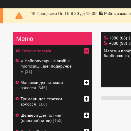
💚 Працюємо Пн-Пт 9:30 до 18:00! 🛍 Робіть замовл
+380 (68) 
+380 (93) 
Магазин профе
🛍 Каталог товарів
барбершопів, 
⭐️ Найпопулярніші акційні
пропозиції, ідеї подарунків
⭐️
31
Машинки для стрижки
волосся
345
Тримери для стрижки
волосся
168
Шейвери для гоління
(електробритви)
153