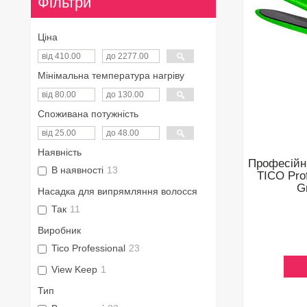
Фільтри
Ціна
Мінімальна температура нагріву
Споживана потужність
Наявність
Професійн
В наявності
13
TICO Prof
G
Насадка для випрямляння волосся
Так
11
Виробник
Tico Professional
23
View Keep
1
Тип