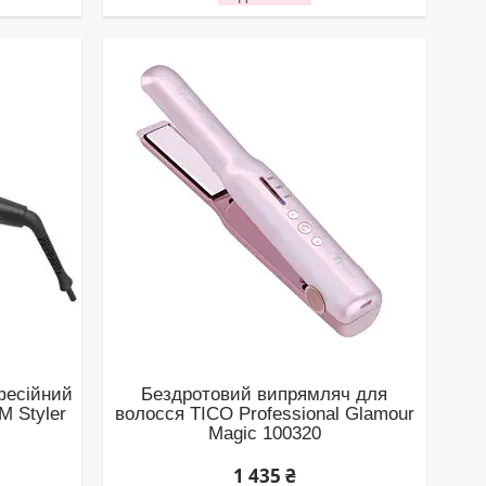
фесійний
Бездротовий випрямляч для
M Styler
волосся TICO Professional Glamour
Magic 100320
1 435 ₴