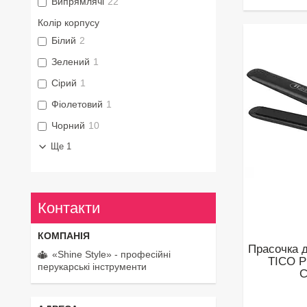
Випрямлячі
22
Колір корпусу
Білий
2
Зелений
1
Сірий
1
Фіолетовий
1
Чорний
10
Ще 1
Контакти
Прасочка 
«Shine Style» - професійні
TICO Pr
перукарські інструменти
C