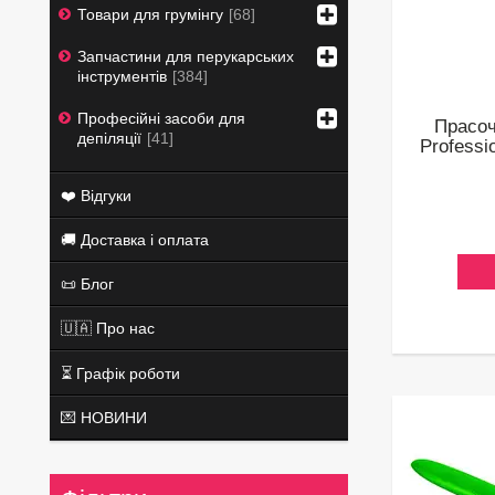
Товари для грумінгу
68
Запчастини для перукарських
інструментів
384
Професійні засоби для
Прасоч
депіляції
41
Professi
❤️ Відгуки
🚚 Доставка і оплата
📜 Блог
🇺🇦 Про нас
⏳ Графік роботи
💌 НОВИНИ