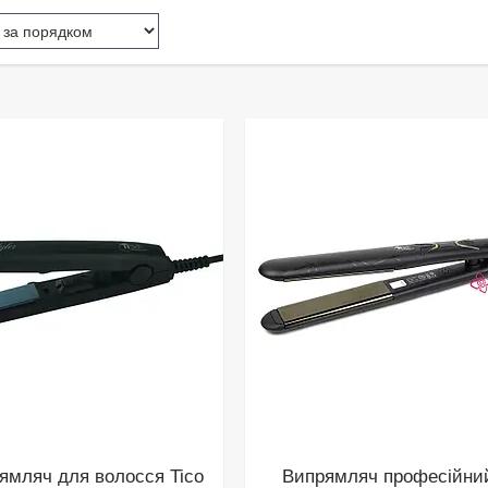
рямляч для волосся Tico
Випрямляч професійни