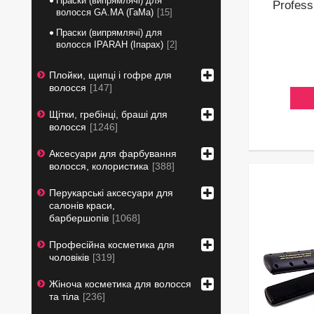
Праски (випрямлячі) для
Profess
волосся GA.MA (ГаМа)
15
Праски (випрямлячі) для
волосся IPARAH (Іпарах)
2
Плойки, щипці і гофре для
волосся
147
Щітки, гребінці, браші для
волосся
1246
Аксесуари для фарбування
волосся, колористика
388
Перукарські аксесуари для
салонів краси,
барбершопів
1068
Професійна косметика для
чоловіків
319
Жіноча косметика для волосся
та тіла
236