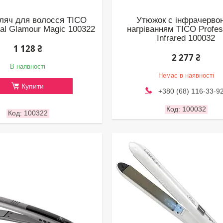
ляч для волосся TICO
Утюжок с інфрачерво
nal Glamour Magic 100322
нагріванням TICO Profes
Infrared 100032
1 128 ₴
2 277 ₴
В наявності
Немає в наявності
Купити
+380 (68) 116-33-9
100032
100322