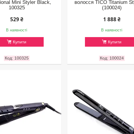
ional Mini Styler Black,
волосся TICO Titanium St
100325
(100024)
529 ₴
1 888 ₴
В наявності
В наявності
Купити
Купити
100325
100024