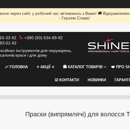
ення через сайт, у робочий час зв'яжемось з Вами! 🚚 Відправляємо
- Героям Слава!
116-33-92
+380 (50) 634-89-92
383-01-92
сійних інструментів для перукарень,
салонів краси і для дому
✅ ГОЛОВНА
⭐️ АКЦІЇ ⭐️
🛍 КАТАЛОГ ТОВАРІВ
❤️ ПРО SH
☑️ КОНТАКТИ
НОВИНКИ
ГАРАНТ
Праски (випрямлячі) для волосся Tic