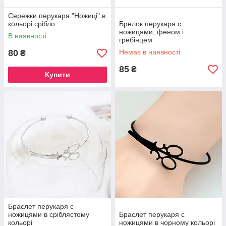
Сережки перукаря "Ножиці" в
кольорі срібло
Брелок перукаря c
ножицями, феном і
В наявності
гребінцем
80
Немає в наявності
₴
85
₴
Купити
Браслет перукаря c
ножицями в сріблястому
Браслет перукаря c
кольорі
ножицями в чорному кольорі