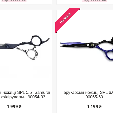
Новинка
і ножиці SPL 5.5" Samurai
Перукарські ножиці SPL 6.
 філірувальні 90054-33
90065-60
1 999 ₴
1 199 ₴