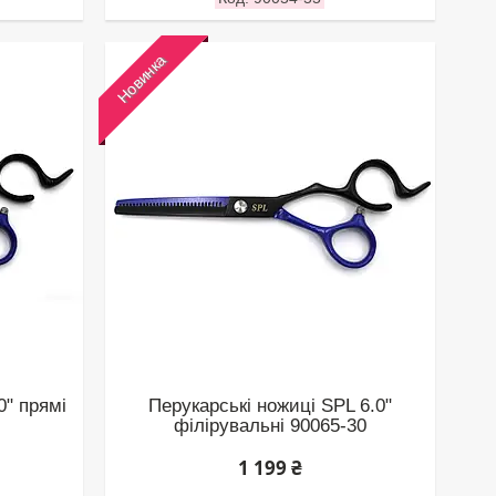
Новинка
0" прямі
Перукарські ножиці SPL 6.0"
філірувальні 90065-30
1 199 ₴