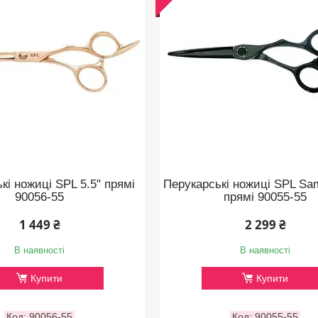
кі ножиці SPL 5.5" прямі
Перукарські ножиці SPL Sam
90056-55
прямі 90055-55
1 449 ₴
2 299 ₴
В наявності
В наявності
Купити
Купити
90056-55
90055-55