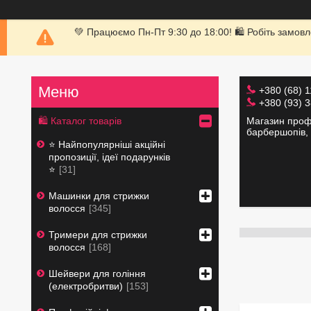
💚 Працюємо Пн-Пт 9:30 до 18:00! 🛍 Робіть замовл
+380 (68) 
+380 (93) 
Магазин профе
🛍 Каталог товарів
барбершопів, 
⭐️ Найпопулярніші акційні
пропозиції, ідеї подарунків
⭐️
31
Машинки для стрижки
волосся
345
Тримери для стрижки
волосся
168
Шейвери для гоління
(електробритви)
153