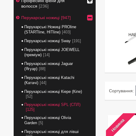
Професійні фени для
волосся
236
Перукарські ножиці
947
Перукарські Ножиці PROline
(STARTline, HITline)
403
НА
Перукарські ножиці Sway
191
Перукарські ножиці JOEWELL
(преміум)
14
Перукарські ножиці Jaguar
(Ягуар)
88
Перукарські ножиці Katachi
(Катачі)
44
Перукарські ножиці Кіере (Кіпе)
52
Перукарські ножиці SPL (СПЛ)
125
Перукарські ножиці Olivia
Новинка
Garden
5
Перукарські ножиці для лівші