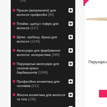
19
Праски (випрямлячі) для
волосся професйні
86
Плойки, щипці і гофре для
волосся
147
Щітки, гребінці, браші для
волосся
1246
Аксесуари для фарбування
волосся, колористика
388
Перукарсь
Перукарські аксесуари для
салонів краси,
барбершопів
1068
Професійна косметика для
чоловіків
311
Жіноча косметика для волосся
та тіла
236