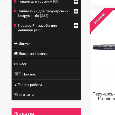
Товари для грумінгу
68
Запчастини для перукарських
Новинка
інструментів
384
Професійні засоби для
депіляції
41
❤️ Відгуки
🚚 Доставка і оплата
📜 Блог
🇺🇦 Про нас
⏳ Графік роботи
Перукарськ
💌 НОВИНИ
Premium
Фільтри