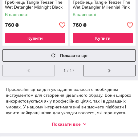
Гребінець Tangle Teezer The
Гребінець Tangle Teezer The
Wet Detangler Midnight Black
Wet Detangler Millennial Pink
В наявності
В наявності
760
760
₴
₴
Купити
Купити
Показати ще
1
/ 17
Професійні щітки для укладання волосся є необхідним
інструментом для створення ідеального образу. Вони широко
використовуються як у професійних цілях, так і в домашніх
умовах. У нашому інтернет-магазині ви зможете підібрати і
купити найкращі щітки для укладки волосся, які гарантують
приголомшливий результат. Оформляйте замовлення онлайн
Показати все
прямо з телефону, планшета або комп'ютера, заповніть
коротку форму і отримаєте необхідні інструменти вже через
1-3 дні.