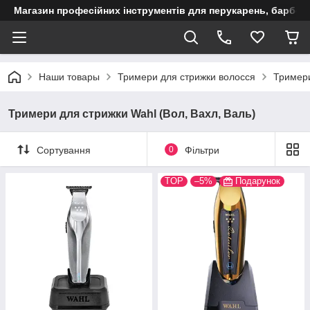
Магазин професійних інструментів для перукарень, барберш
Наши товары
Тримери для стрижки волосся
Тримери
Тримери для стрижки Wahl (Вол, Вахл, Валь)
Сортування
0
Фільтри
TOP
–5%
Подарунок