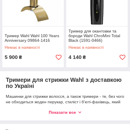
Тример для окантовки та
Тример Wahl Wahl 100 Years
бороди Wahl ChroMini Total
Anniversary 09864-1416
Black (1591-0466)
Немає в наявності
Немає в наявності
5 900
4 140
₴
₴
Тримери для стрижки Wahl з доставкою
по Україні
Машинки для стрижки волосся, а також тримери - те, без чого
не обходиться жоден перукар, стиліст і б'юті-фахівець, який
створює зачіски, укладки та модельні стрижки. Особливою
Показати все
популярністю і любов'ю майстрів користуються тримери
Wahl, купити які можна в нашому інтернет-магазині Shine
Style. Це легко пояснити їхньою надійністю, високою якістю, а
ще продуманим, ергономічним дизайном і хорошим