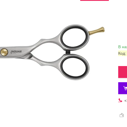
В на
Код
+