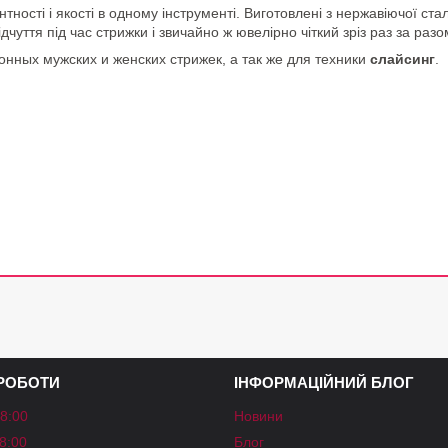
нтності і якості в одному інструменті. Виготовлені з нержавіючої с
чуття під час стрижки і звичайно ж ювелірно чіткий зріз раз за разо
нных мужских и женских стрижек, а так же для техники
слайсинг
.
 РОБОТИ
ІНФОРМАЦІЙНИЙ БЛОГ
18:00
Новини
18:00
Блог