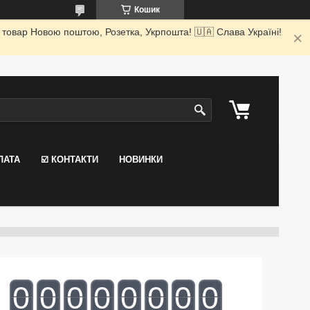
Кошик
 товар Новою поштою, Розетка, Укрпошта! 🇺🇦 Слава Україні!
ЛАТА
☑️ КОНТАКТИ
НОВИНКИ
0
0
0
0
0
0
0
0