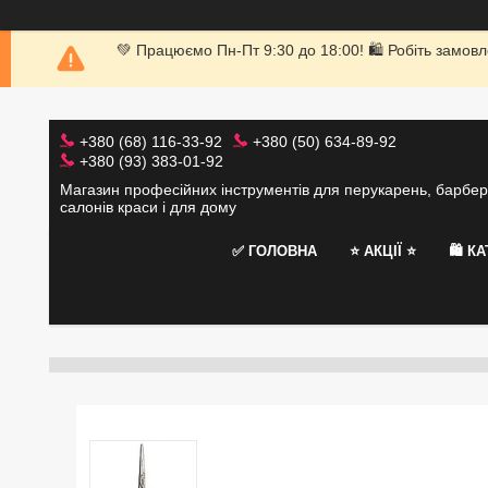
💚 Працюємо Пн-Пт 9:30 до 18:00! 🛍 Робіть замовл
+380 (68) 116-33-92
+380 (50) 634-89-92
+380 (93) 383-01-92
Магазин професійних інструментів для перукарень, барбер
салонів краси і для дому
✅ ГОЛОВНА
⭐️ АКЦІЇ ⭐️
🛍 К