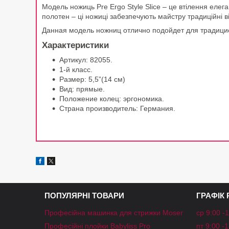
Модель ножиць Pre Ergo Style Slice – це втілення елега
полотен – ці ножиці забезпечують майстру традиційні від
Данная модель ножниц отлично подойдет для традицио
Характеристики
Артикул: 82055.
1-й класс.
Размер: 5,5”(14 см)
Вид: прямые.
Положение колец: эргономика.
Страна производитель: Германия.
ПОПУЛЯРНІ ТОВАРИ
ГРАФІК
Професійна машинка для стрижки Moser
ср 9:00 -
Професійні плойки Babyliss Pro
пт 9:00 -