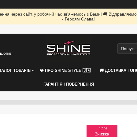
ення через сайт, у робочий час зв'яжемось з Вами! 🚚 Відправляємо
- Героям Слава!
шопів,
АТАЛОГ ТОВАРІВ
❤️ ПРО SHINE STYLE 🇺🇦
🚚 ДОСТАВКА І ОП
ГАРАНТІЯ І ПОВЕРНЕННЯ
–12%