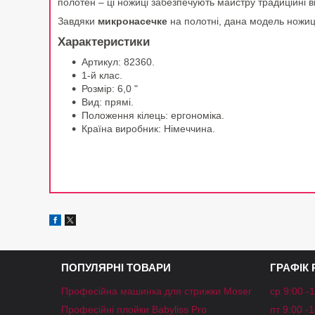
полотен – ці ножиці забезпечують майстру традиційні від
Завдяки
микронасечке
на полотні, дана модель ножиць 
Характеристики
Артикул: 82360.
1-й клас.
Розмір: 6,0 "
Вид: прямі.
Положення кілець: ергономіка.
Країна виробник: Німеччина.
ПОПУЛЯРНІ ТОВАРИ
ГРАФІК
Професійна машинка для стрижки Moser
ср 9:00 -
Професійні плойки Babyliss Pro
пт 9:00 -