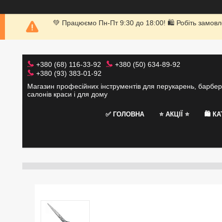
💚 Працюємо Пн-Пт 9:30 до 18:00! 🛍 Робіть замовл
+380 (68) 116-33-92
+380 (50) 634-89-92
+380 (93) 383-01-92
Магазин професійних інструментів для перукарень, барбер
салонів краси і для дому
✅ ГОЛОВНА
⭐️ АКЦІЇ ⭐️
🛍 К