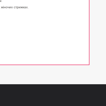
м.
і жіночих стрижках.