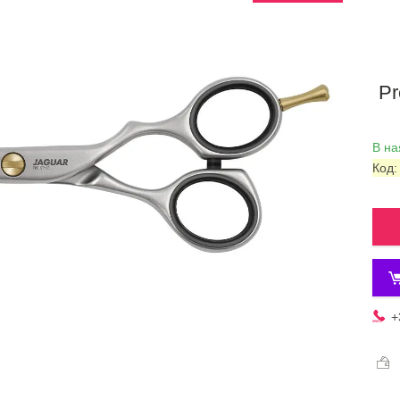
Pr
В на
Код
+