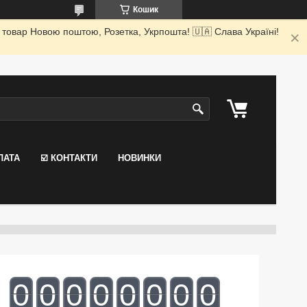
Кошик
 товар Новою поштою, Розетка, Укрпошта! 🇺🇦 Слава Україні!
ЛАТА
☑️ КОНТАКТИ
НОВИНКИ
0
0
0
0
0
0
0
0