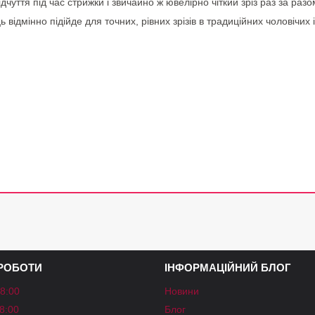
чуття під час стрижки і звичайно ж ювелірно чіткий зріз раз за разо
відмінно підійде для точних, рівних зрізів в традиційних чоловічих 
 РОБОТИ
ІНФОРМАЦІЙНИЙ БЛОГ
18:00
Новини
18:00
Блог