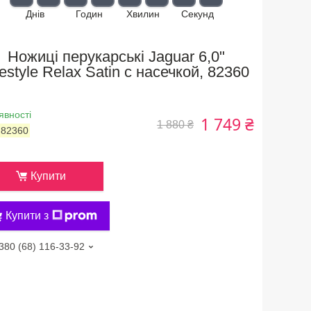
Днів
Годин
Хвилин
Секунд
Ножиці перукарські Jaguar 6,0"
estyle Relax Satin с насечкой, 82360
явності
1 749 ₴
1 880 ₴
:
82360
Купити
Купити з
380 (68) 116-33-92