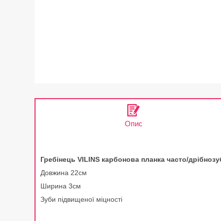
Опис
Гребінець VILINS карбонова планка часто/дрібнозу
Довжина 22см
Ширина 3см
Зуби підвищеної міцності