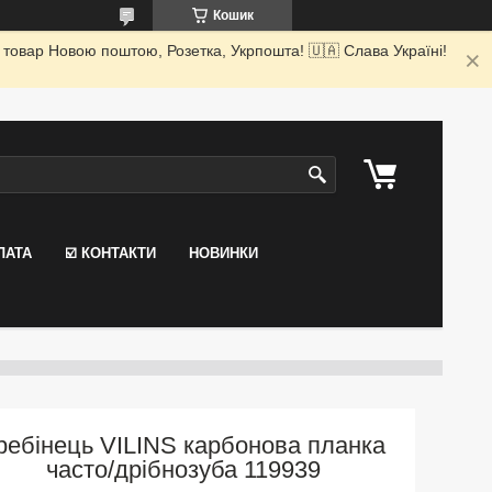
Кошик
 товар Новою поштою, Розетка, Укрпошта! 🇺🇦 Слава Україні!
ЛАТА
☑️ КОНТАКТИ
НОВИНКИ
ребінець VILINS карбонова планка
часто/дрібнозуба 119939