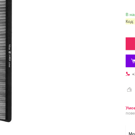
В на
Код
+
пове