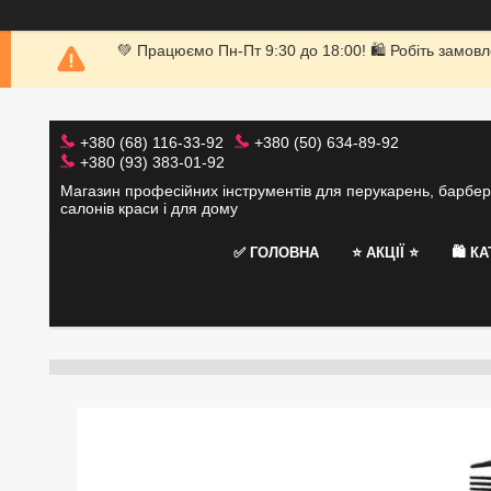
💚 Працюємо Пн-Пт 9:30 до 18:00! 🛍 Робіть замовл
+380 (68) 116-33-92
+380 (50) 634-89-92
+380 (93) 383-01-92
Магазин професійних інструментів для перукарень, барбер
салонів краси і для дому
✅ ГОЛОВНА
⭐️ АКЦІЇ ⭐️
🛍 К