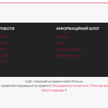
 РОБОТИ
ІНФОРМАЦІЙНИЙ БЛОГ
18:00
Новини
18:00
Блог
18:00
Умови доставки
-18:00
Наші контакти
18:00
Сайт створений на маркетплейсі
Prom.ua
«Shine Style» - професійні перукарські інструменти |
Поскаржитися на контент
|
Політика ко
Select Language
▼