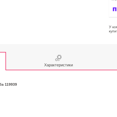
У ко
купи
Характеристики
ба 119939