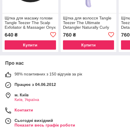
Щітка для масажу голови
Щітка для волосся Tangle
Щітк
Tangle Teezer The Scalp
Teezer The Ultimate
Teez
Exfoliator & Massager Onyx
Detangler Naturally Curly
Deta
Black
Purple Passion
640
760
760
₴
₴
Купити
Купити
Про нас
98% позитивних з 150 відгуків за рік
Працює з 04.06.2012
м. Київ
Київ, Україна
Контакти
Сьогодні вихідний
Показати весь графік роботи