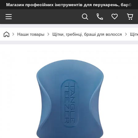
Магазин професійних інструментів для перукарень, барберш
Наши товары
Щітки, гребінці, браші для волосся
Щіт