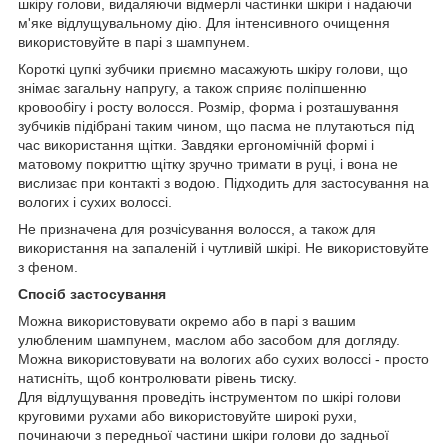
шкіру голови, видаляючи відмерлі частинки шкіри і надаючи
м'яке відлущувальному дію. Для інтенсивного очищення
використовуйте в парі з шампунем.
Короткі цупкі зубчики приємно масажують шкіру голови, що
знімає загальну напругу, а також сприяє поліпшенню
кровообігу і росту волосся. Розмір, форма і розташування
зубчиків підібрані таким чином, що пасма не плутаються під
час використання щітки. Завдяки ергономічній формі і
матовому покриттю щітку зручно тримати в руці, і вона не
вислизає при контакті з водою. Підходить для застосування на
вологих і сухих волоссі.
Не призначена для розчісування волосся, а також для
використання на запаленій і чутливій шкірі. Не використовуйте
з феном.
Спосіб застосування
Можна використовувати окремо або в парі з вашим
улюбленим шампунем, маслом або засобом для догляду.
Можна використовувати на вологих або сухих волоссі - просто
натисніть, щоб контролювати рівень тиску.
Для відлущування проведіть інструментом по шкірі голови
круговими рухами або використовуйте широкі рухи,
починаючи з передньої частини шкіри голови до задньої