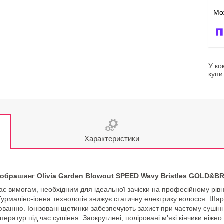
У ко
купи
Характеристики
обрашинг Olivia Garden Blowout SPEED Wavy Bristles GOLD&
дає вимогам, необхідним для ідеальної зачіски на професійному рів
урмаліно-іонна технологія знижує статичну електрику волосся. Ша
ванню. Іонізовані щетинки забезпечують захист при частому сушін
ператур під час сушіння. Заокруглені, поліровані м'які кінчики ніж