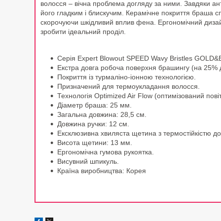
волосся – вічна проблема догляду за ними. Завдяки ан
його гладким і блискучим. Керамічне покриття браша сп
скорочуючи шкідливий вплив фена. Ергономічний дизай
зробити ідеальний проділ.
Серія Expert Blowout SPEED Wavy Bristles GOL
Екстра довга робоча поверхня брашингу (на 25% 
Покриття із турмаліно-іонною технологією.
Призначений для термоукладання волосся.
Технологія Optimized Air Flow (оптимізований повіт
Діаметр браша: 25 мм.
Загальна довжина: 28,5 см.
Довжина ручки: 12 см.
Ексклюзивна хвиляста щетина з термостійкістю до
Висота щетини: 13 мм.
Ергономічна гумова рукоятка.
Висувний шпикуль.
Країна виробництва: Корея