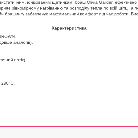
тистатичним, іонізованим щетинкам, браш Olivia Garden ефективно 
рияє рівномірному нагріванню та розподілу тепла по всій щітці, а п
н брашингу забезпечує максимальний комфорт під час роботи. Вису
Характеристика
D&BROWN.
довше аналогів).
ряний потік).
 290°С.