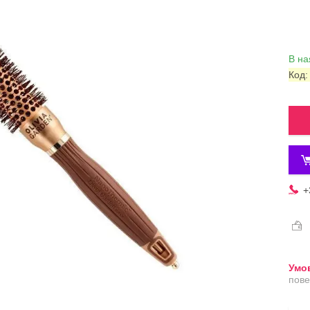
В на
Код
+
пове