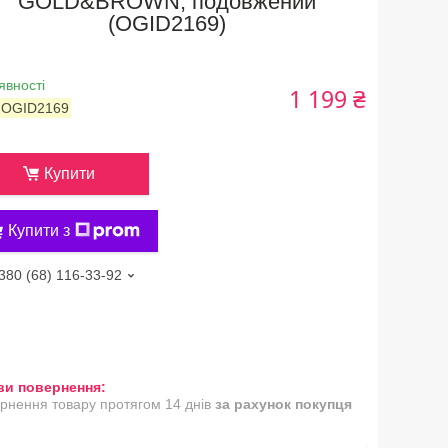
GOLD&BROWN, подовжений
(OGID2169)
явності
1 199 ₴
:
OGID2169
Купити
Купити з
380 (68) 116-33-92
рнення товару протягом 14 днів
за рахунок покупця