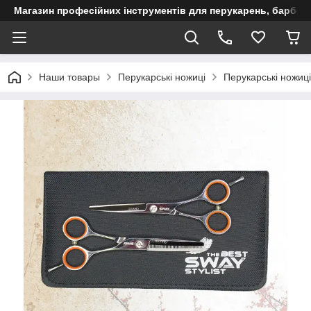
Магазин професійних інструментів для перукарень, барберш
Наши товары
Перукарські ножиці
Перукарські ножиц