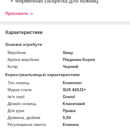
Фирменная салфетка для ножниц.
Приховати
Характеристики
Основні атрибути
Виробник
Sway
Країна виробник
Південна Корея
Колір
Чорний
Користувальницькі характеристики
Тип ножиць
Комплект
Марка стали
SUS 420J2+
Ім'я серії
Grand
Дизайн ножиць
Класичний
Для руки
Права
Довжина, дюймів
5,50
Регулювання гвинта
Ключем