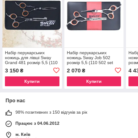
Набір перукарських
Набір перукарських
Набі
ножиць для лівші Sway
ножиць Sway Job 502
ножи
Grand 481 розмір 5,5 (110
розмір 5,5 (110 502 set
розм
481 set 5,50)
5,50)
5,50
3 150
2 070
4 4
₴
₴
Купити
Купити
Про нас
98% позитивних з 150 відгуків за рік
Працює з 04.06.2012
м. Київ