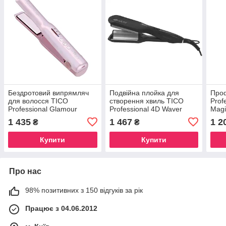
Бездротовий випрямляч
Подвійна плойка для
Проф
для волосся TICO
створення хвиль TICO
Prof
Professional Glamour
Professional 4D Waver
Magi
Magic 100320
(100213)
1 435
1 467
1 2
₴
₴
Купити
Купити
Про нас
98% позитивних з 150 відгуків за рік
Працює з 04.06.2012