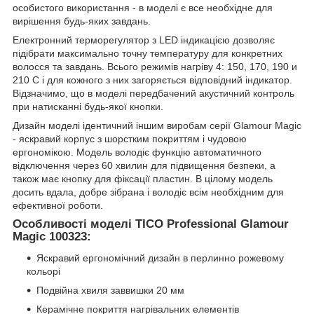
особистого використання - в моделі є все необхідне для
вирішення будь-яких завдань.
Електронний терморегулятор з LED індикацією дозволяє
підібрати максимально точну температуру для конкретних
волосся та завдань. Всього режимів нагріву 4: 150, 170, 190 и
210 C і для кожного з них загоряється відповідний індикатор.
Відзначимо, що в моделі передбачений акустичний контроль
при натисканні будь-якої кнопки.
Дизайн моделі ідентичний іншим виробам серії Glamour Magic
- яскравий корпус з шорстким покриттям і чудовою
ергономікою. Модель володіє функцію автоматичного
відключення через 60 хвилин для підвищення безпеки, а
також має кнопку для фіксації пластин. В цілому модель
досить вдала, добре зібрана і володіє всім необхідним для
ефективної роботи.
Особливості моделі TICO Professional Glamour
Magic 100323:
Яскравий ергономічний дизайн в перлинно рожевому
кольорі
Подвійна хвиля заввишки 20 мм
Керамічне покриття нагрівальних елементів