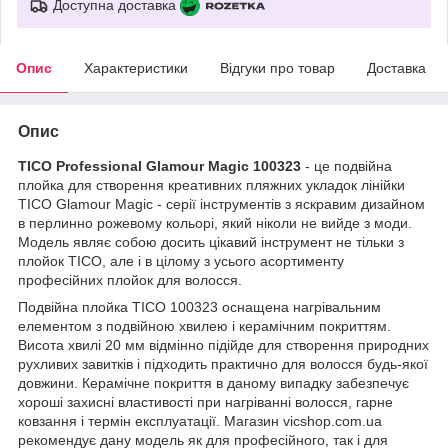
Доступна доставка
Опис
Характеристики
Відгуки про товар
Доставка
Опис
TICO Professional Glamour Magic 100323
- це подвійна
плойка для створення креативних пляжних укладок лінійки
TICO Glamour Magic - серії інструментів з яскравим дизайном
в перлинно рожевому кольорі, який ніколи не вийде з моди.
Модель являє собою досить цікавий інструмент не тільки з
плойок TICO, але і в цілому з усього асортименту
професійних плойок для волосся.
Подвійна плойка TICO 100323 оснащена нагрівальним
елементом з подвійною хвилею і керамічним покриттям.
Висота хвилі 20 мм відмінно підійде для створення природних
рухливих завитків і підходить практично для волосся будь-якої
довжини. Керамічне покриття в даному випадку забезпечує
хороші захисні властивості при нагріванні волосся, гарне
ковзання і термін експлуатації. Магазин vicshop.com.ua
рекомендує дану модель як для професійного, так і для