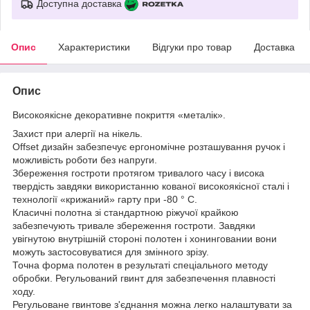
Доступна доставка
Опис
Характеристики
Відгуки про товар
Доставка
Опис
Високоякісне декоративне покриття «металік».
Захист при алергії на нікель.
Offset дизайн забезпечує ергономічне розташування ручок і
можливість роботи без напруги.
Збереження гостроти протягом тривалого часу і висока
твердість завдяки використанню кованої високоякісної сталі і
технології «крижаний» гарту при -80 ° C.
Класичні полотна зі стандартною ріжучої крайкою
забезпечують тривале збереження гостроти. Завдяки
увігнутою внутрішній стороні полотен і хонинговании вони
можуть застосовуватися для змінного зрізу.
Точна форма полотен в результаті спеціального методу
обробки. Регульований гвинт для забезпечення плавності
ходу.
Регульоване гвинтове з'єднання можна легко налаштувати за