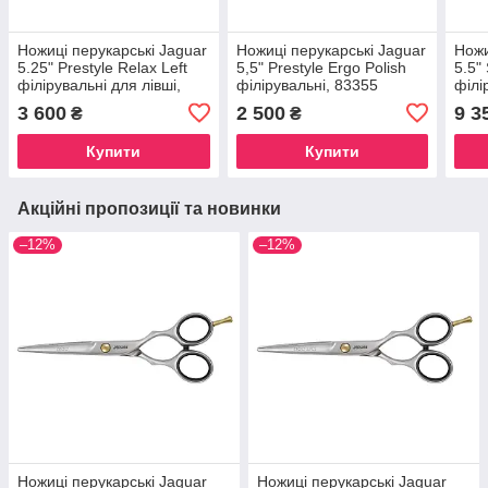
Ножиці перукарські Jaguar
Ножиці перукарські Jaguar
Ножи
5.25" Prestyle Relax Left
5,5" Prestyle Ergo Polish
5.5"
філірувальні для лівші,
філірувальні, 83355
філі
839525
3 600
2 500
9 3
₴
₴
Купити
Купити
Акційні пропозиції та новинки
–12%
–12%
Ножиці перукарські Jaguar
Ножиці перукарські Jaguar