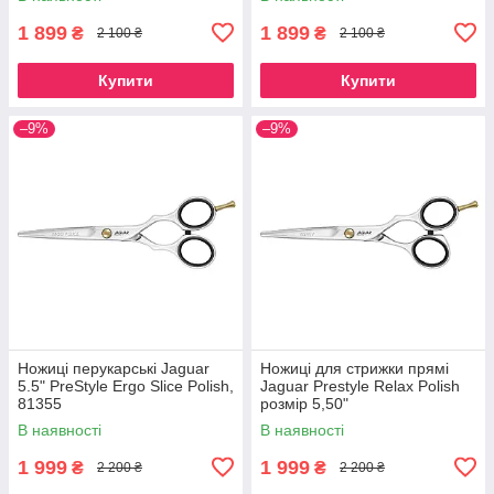
1 899
1 899
₴
₴
2 100 ₴
2 100 ₴
Купити
Купити
–9%
–9%
Ножиці перукарські Jaguar
Ножиці для стрижки прямі
5.5" PreStyle Ergo Sliсe Polish,
Jaguar Prestyle Relax Polish
81355
розмір 5,50"
В наявності
В наявності
1 999
1 999
₴
₴
2 200 ₴
2 200 ₴