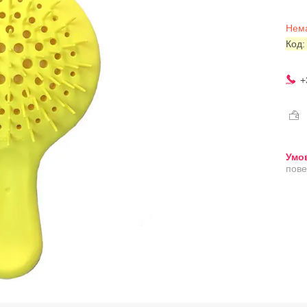
Нема
Код
+
пове