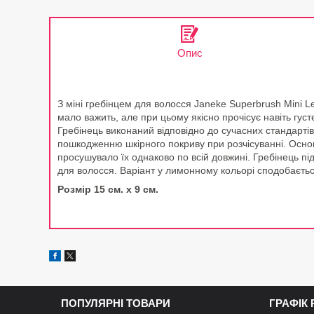
Опис
З міні гребінцем для волосся Janeke Superbrush Mini 
мало важить, але при цьому якісно прочісує навіть гус
Гребінець виконаний відповідно до сучасних стандартів
пошкодженню шкірного покриву при розчісуванні. Основ
просушувало їх однаково по всій довжині. Гребінець пі
для волосся. Варіант у лимонному кольорі сподобається
Розмір 15 см. х 9 см.
ПОПУЛЯРНІ ТОВАРИ
ГРАФІК