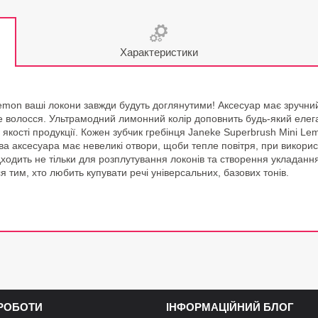
Характеристики
Lemon ваші локони завжди будуть доглянутими! Аксесуар має зручний
те волосся. Ультрамодний лимонний колір доповнить будь-який елега
 якості продукції. Кожен зубчик гребінця Janeke Superbrush Mini Le
а аксесуара має невеликі отвори, щоби тепле повітря, при викорис
дходить не тільки для розплутування локонів та створення укладанн
 тим, хто любить купувати речі універсальних, базових тонів.
 РОБОТИ
ІНФОРМАЦІЙНИЙ БЛОГ