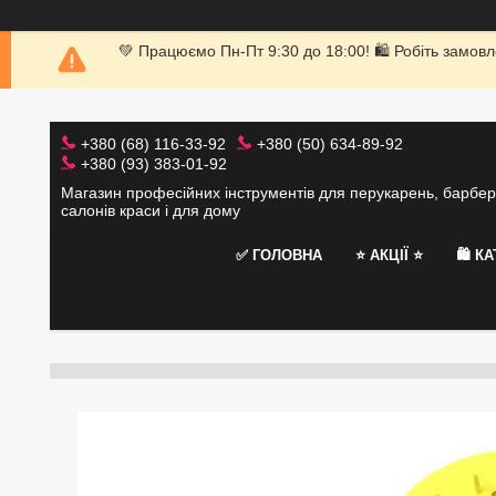
💚 Працюємо Пн-Пт 9:30 до 18:00! 🛍 Робіть замовл
+380 (68) 116-33-92
+380 (50) 634-89-92
+380 (93) 383-01-92
Магазин професійних інструментів для перукарень, барбер
салонів краси і для дому
✅ ГОЛОВНА
⭐️ АКЦІЇ ⭐️
🛍 К