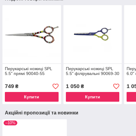
Перукарські ножиці SPL
Перукарські ножиці SPL
Перу
5.5" прямі 90040-55
5.5" філірувальні 90069-30
6.0"
749
1 050
1 0
₴
₴
Купити
Купити
Акційні пропозиції та новинки
–10%