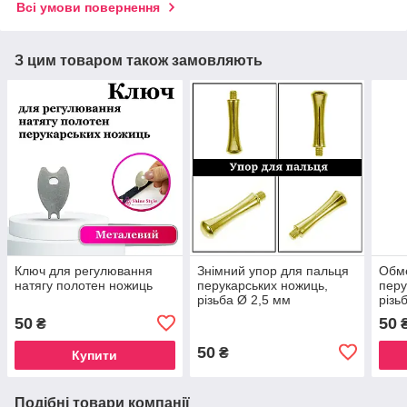
Всі умови повернення
З цим товаром також замовляють
Ключ для регулювання
Знімний упор для пальця
Обм
натягу полотен ножиць
перукарських ножиць,
перу
різьба Ø 2,5 мм
різь
50
50
₴
50
₴
Купити
Подібні товари компанії