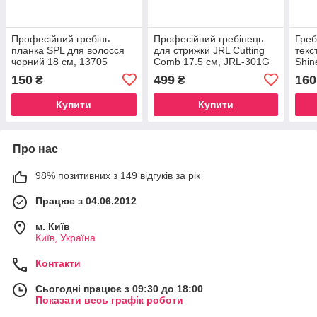
Професійний гребінь
Професійний гребінець
Греб
планка SPL для волосся
для стрижки JRL Cutting
текс
чорний 18 см, 13705
Comb 17.5 см, JRL-301G
Shin
(для
150
499
160
₴
₴
Купити
Купити
Про нас
98% позитивних з 149 відгуків за рік
Працює з 04.06.2012
м. Київ
Київ, Україна
Контакти
Сьогодні працює з 09:30 до 18:00
Показати весь графік роботи