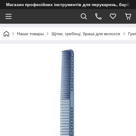
Магазин професійних інструментів для перукарень, барберш
Наши товары
Щітки, гребінці, браші для волосся
Гре