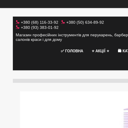
+380 (68) 116-33-92
+380 (50) 634-89-92
+380 (93) 383-01-92
Магазин професійних інструментів для перукарень, барбер
салонів краси і для дому
✅ ГОЛОВНА
⭐️ АКЦІЇ ⭐️
🛍 К