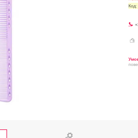
Код
+
пове