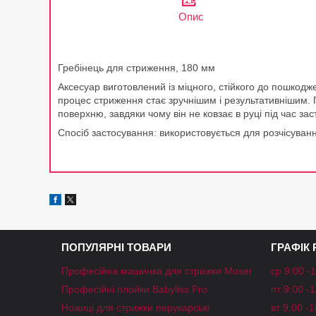
Опис
Гребінець для стриження, 180 мм
Аксесуар виготовлений із міцного, стійкого до пошкод
процес стриження стає зручнішим і результативнішим. 
поверхню, завдяки чому він не ковзає в руці під час за
Спосіб застосування: використовується для розчісуван
ПОПУЛЯРНІ ТОВАРИ
ГРАФІК
Професійна машинка для стрижки Moser
ср 9:00 -
Професійні плойки Babyliss Pro
пт 9:00 -
Ножиці для стрижки перукарські
вт 9:00 -