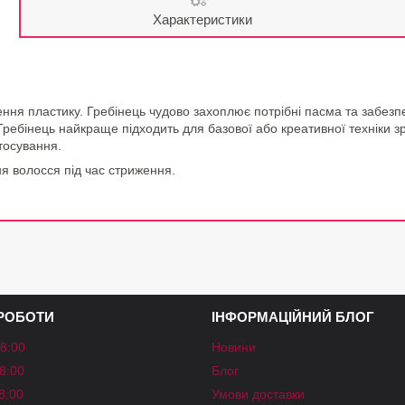
Характеристики
ження пластику. Гребінець чудово захоплює потрібні пасма та забез
Гребінець найкраще підходить для базової або креативної техніки 
стосування.
ня волосся під час стриження.
 РОБОТИ
ІНФОРМАЦІЙНИЙ БЛОГ
18:00
Новини
18:00
Блог
18:00
Умови доставки