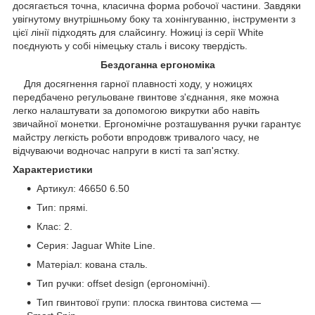
досягається точна, класична форма робочої частини. Завдяки
увігнутому внутрішньому боку та хонінгуванню, інструменти з
цієї лінії підходять для слайсингу. Ножиці із серії White
поєднують у собі німецьку сталь і високу твердість.
Бездоганна ергономіка
Для досягнення гарної плавності ходу, у ножицях
передбачено регульоване гвинтове з'єднання, яке можна
легко налаштувати за допомогою викрутки або навіть
звичайної монетки. Ергономічне розташування ручки гарантує
майстру легкість роботи впродовж тривалого часу, не
відчуваючи водночас напруги в кисті та зап'ястку.
Характеристики
Артикул: 46650 6.50
Тип: прямі.
Клас: 2.
Серия: Jaguar White Line.
Матеріал: кована сталь.
Тип ручки: offset design (ергономічні).
Тип гвинтової групи: плоска гвинтова система —