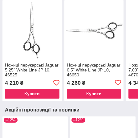
Ножиці перукарські Jaguar
Ножиці перукарські Jaguar
Ножи
5.25" White Line JP 10,
6.5" White Line JP 10,
7.00
46525
46650
467
4 210
4 260
4 3
₴
₴
Купити
Купити
Акційні пропозиції та новинки
–12%
–12%