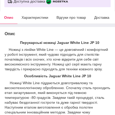
Доступна доставка
Опис
Характеристики
Відгуки про товар
Доставка
Опис
Перукарські ножиці Jaguar White Line JP 10
Ножиці з лінійки White Line — це довговічний і комфортний
у роботі інструмент, який чудово підходить для стилістів-
початківців і всіх охочих, хто хоче відкрити для себе світ
високоякісного інструменту. Ножиці цієї серії мають гарну
твердість і прекрасно підходять для техніки ковзного зрізу.
Особливість Jaguar White Line JP 10
Ножиці White Line піддаються довготривалому та
високотехнологічному обробленню. Спочатку сталь проходить
етап загартування, який виконується під певною
температурою -80 градусів. Завдяки такій процедурі, сталь
набуває бездоганної гостроти та дуже гарної твердості.
Наступним етапом виготовлення є обробка полотен
спеціальним інноваційним методом. Завдяки чому