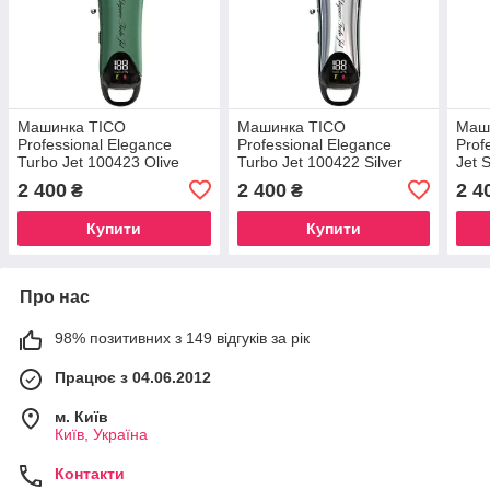
Машинка TICO
Машинка TICO
Маш
Professional Elegance
Professional Elegance
Prof
Turbo Jet 100423 Olive
Turbo Jet 100422 Silver
Jet 
2 400
2 400
2 4
₴
₴
Купити
Купити
Про нас
98% позитивних з 149 відгуків за рік
Працює з 04.06.2012
м. Київ
Київ, Україна
Контакти