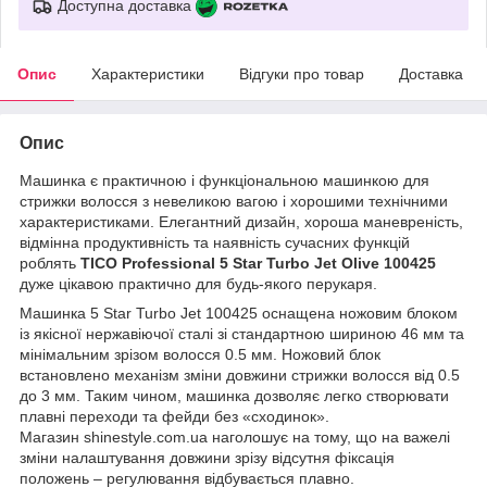
Доступна доставка
Опис
Характеристики
Відгуки про товар
Доставка
Опис
Машинка
є практичною і функціональною машинкою для
стрижки волосся з невеликою вагою і хорошими технічними
характеристиками. Елегантний дизайн, хороша маневреність,
відмінна продуктивність та наявність сучасних функцій
роблять
TICO Professional 5 Star Turbo Jet Olive 100425
дуже цікавою практично для будь-якого перукаря.
Машинка 5 Star Turbo Jet 100425 оснащена ножовим блоком
із якісної нержавіючої сталі зі стандартною шириною 46 мм та
мінімальним зрізом волосся 0.5 мм. Ножовий блок
встановлено механізм зміни довжини стрижки волосся від 0.5
до 3 мм. Таким чином, машинка дозволяє легко створювати
плавні переходи та фейди без «сходинок».
Магазин shinestyle.com.ua наголошує на тому, що на важелі
зміни налаштування довжини зрізу відсутня фіксація
положень – регулювання відбувається плавно.