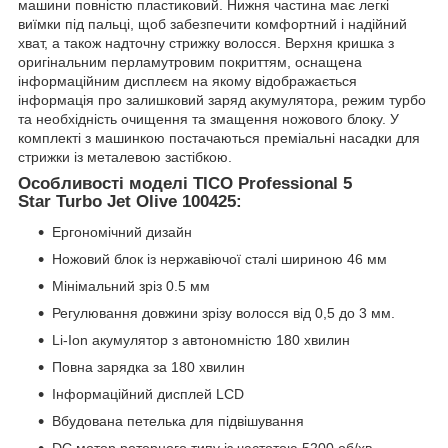
машини повністю пластиковий. Нижня частина має легкі
виїмки під пальці, щоб забезпечити комфортний і надійний
хват, а також надточну стрижку волосся. Верхня кришка з
оригінальним перламутровим покриттям, оснащена
інформаційним дисплеєм на якому відображається
інформація про залишковий заряд акумулятора, режим турбо
та необхідність очищення та змащення ножового блоку. У
комплекті з машинкою постачаються преміальні насадки для
стрижки із металевою застібкою.
Особливості моделі TICO Professional 5
Star Turbo Jet Olive 100425:
Ергономічний дизайн
Ножовий блок із нержавіючої сталі шириною 46 мм
Мінімальний зріз 0.5 мм
Регулювання довжини зрізу волосся від 0,5 до 3 мм.
Li-Ion акумулятор з автономністю 180 хвилин
Повна зарядка за 180 хвилин
Інформаційний дисплей LCD
Вбудована петелька для підвішування
DC мотор роторного типу із частотою 5200 об/хв