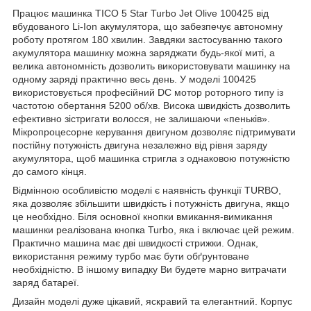
Працює машинка TICO 5 Star Turbo Jet Olive 100425 від
вбудованого Li-Ion акумулятора, що забезпечує автономну
роботу протягом 180 хвилин. Завдяки застосуванню такого
акумулятора машинку можна заряджати будь-якої миті, а
велика автономність дозволить використовувати машинку на
одному заряді практично весь день. У моделі 100425
використовується професійний DC мотор роторного типу із
частотою обертання 5200 об/хв. Висока швидкість дозволить
ефективно зістригати волосся, не залишаючи «пеньків».
Мікропроцесорне керування двигуном дозволяє підтримувати
постійну потужність двигуна незалежно від рівня заряду
акумулятора, щоб машинка стригла з однаковою потужністю
до самого кінця.
Відмінною особливістю моделі є наявність функції TURBO,
яка дозволяє збільшити швидкість і потужність двигуна, якщо
це необхідно. Біля основної кнопки вмикання-вимикання
машинки реалізована кнопка Turbo, яка і включає цей режим.
Практично машина має дві швидкості стрижки. Однак,
використання режиму турбо має бути обґрунтоване
необхідністю. В іншому випадку Ви будете марно витрачати
заряд батареї.
Дизайн моделі дуже цікавий, яскравий та елегантний. Корпус