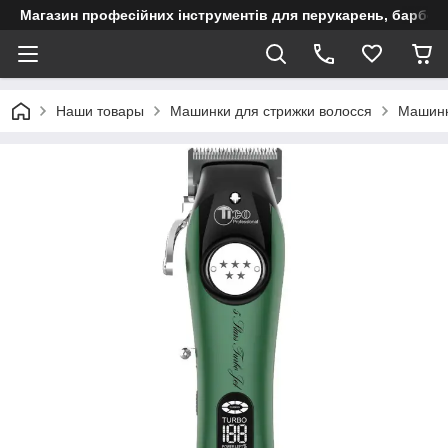
Магазин професійних інструментів для перукарень, барберш
Наши товары
Машинки для стрижки волосся
Машинк