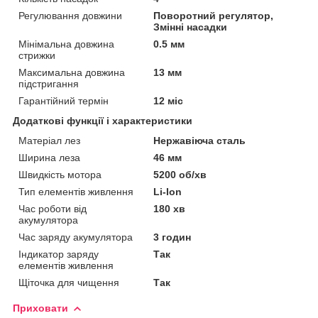
Регулювання довжини
Поворотний регулятор,
Змінні насадки
Мінімальна довжина
0.5 мм
стрижки
Максимальна довжина
13 мм
підстригання
Гарантійний термін
12 міс
Додаткові функції і характеристики
Матеріал лез
Нержавіюча сталь
Ширина леза
46 мм
Швидкість мотора
5200 об/хв
Тип елементів живлення
Li-Ion
Час роботи від
180 хв
акумулятора
Час заряду акумулятора
3 годин
Індикатор заряду
Так
елементів живлення
Щіточка для чищення
Так
Приховати