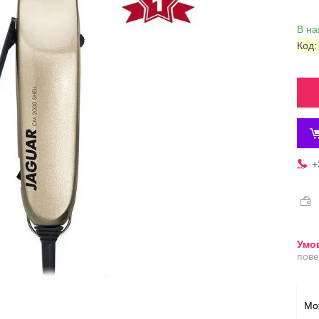
В на
Код
+
пове