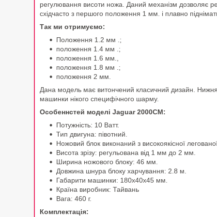
регулювання висоти ножа. Даний механізм дозволяє рег
східчасто з першого положення 1 мм. і плавно піднімат
Так ми отримуємо:
Положення 1.2 мм .;
положення 1.4 мм .;
положення 1.6 мм.,
положення 1.8 мм .;
положення 2 мм.
Дана модель має витончений класичний дизайн. Нижня 
машинки нікого специфічного шарму.
Особеннстей моделі Jaguar 2000CM:
Потужність: 10 Ватт.
Тип двигуна: півотний.
Ножовий блок виконаний з високоякісної легованої
Висота зрізу: регульована від 1 мм до 2 мм.
Ширина ножового блоку: 46 мм.
Довжина шнура блоку харчування: 2.8 м.
Габарити машинки: 180х40х45 мм.
Країна виробник: Тайвань
Вага: 460 г.
Комплектація: