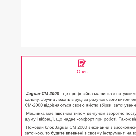
Опис
Jaguar CM 2000
- це професійна машинка з потужним п
салону. Зручна лежить в руці за рахунок свого витонч
CM-2000 відрізняються своєю якістю збірки, заточуванн
Машинка має півотним типом двигуном зворотно посту
шуму і вібрації, що надає комфорт при роботі. Також від
Ножовий блок Jaguar CM 2000 виконаний з високоякісно
заточкою, то будите впевнені в своєму інструменті на 