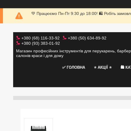
💚 Працюємо Пн-Пт 9:30 до 18:00! 🛍 Робіть замовл
+380 (68) 116-33-92
+380 (50) 634-89-92
+380 (93) 383-01-92
Магазин професійних інструментів для перукарень, барбер
салонів краси і для дому
✅ ГОЛОВНА
⭐️ АКЦІЇ ⭐️
🛍 К