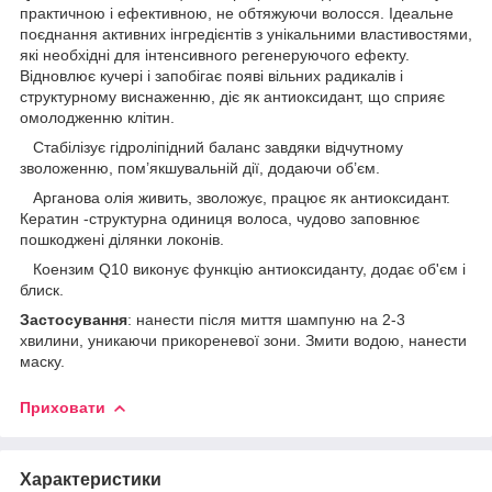
практичною і ефективною, не обтяжуючи волосся. Ідеальне
поєднання активних інгредієнтів з унікальними властивостями,
які необхідні для інтенсивного регенеруючого ефекту.
Відновлює кучері і запобігає появі вільних радикалів і
структурному виснаженню, діє як антиоксидант, що сприяє
омолодженню клітин.
Стабілізує гідроліпідний баланс завдяки відчутному
зволоженню, пом’якшувальній дії, додаючи об’єм.
Арганова олія живить, зволожує, працює як антиоксидант.
Кератин -структурна одиниця волоса, чудово заповнює
пошкоджені ділянки локонів.
Коензим Q10 виконує функцію антиоксиданту, додає об'єм і
блиск.
Застосування
: нанести після миття шампуню на 2-3
хвилини, уникаючи прикореневої зони. Змити водою, нанести
маску.
Приховати
Характеристики