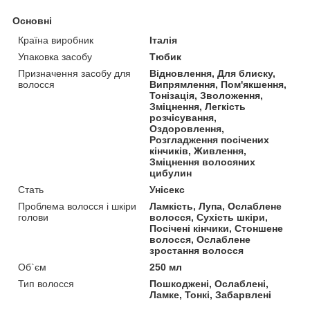
Основні
Країна виробник
Італія
Упаковка засобу
Тюбик
Призначення засобу для
Відновлення, Для блиску,
волосся
Випрямлення, Пом'якшення,
Тонізація, Зволоження,
Зміцнення, Легкість
розчісування,
Оздоровлення,
Розгладження посічених
кінчиків, Живлення,
Зміцнення волосяних
цибулин
Стать
Унісекс
Проблема волосся і шкіри
Ламкість, Лупа, Ослаблене
голови
волосся, Сухість шкіри,
Посічені кінчики, Стоншене
волосся, Ослаблене
зростання волосся
Об`єм
250 мл
Тип волосся
Пошкоджені, Ослаблені,
Ламке, Тонкі, Забарвлені