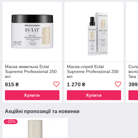
Маска живильна Eclat
Маска-спрей Eclat
Соль
Supreme Professional 250
Supreme Professional 200
воло
мл
мл
Sea 
(INF
815
1 270
399
₴
₴
Купити
Купити
Акційні пропозиції та новинки
–15%