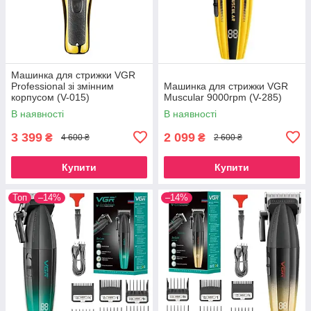
Машинка для стрижки VGR
Professional зі змінним
Машинка для стрижки VGR
корпусом (V-015)
Muscular 9000rpm (V-285)
В наявності
В наявності
3 399
2 099
₴
₴
4 600 ₴
2 600 ₴
Купити
Купити
Топ
–14%
–14%