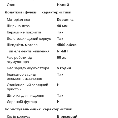
Стан
Новий
Додаткові функції і характеристики
Матеріал лез
Кераміка
Ширина леза
40 мм
Керамічне покриття
Так
Вологозахищений корпус
Так
Швидкість мотора
4500 об/хв
Тип елементів живлення
Ni-MH
Час роботи від
60 хв
акумулятора
Час заряду акумулятора
5 годин
Індикатор заряду
Так
елементів живлення
Стаціонарний зарядний
Ні
пристрій
Щіточка для чищення
Так
Дорожній футляр
Ні
Користувальницькі характеристики
Колір корпусу
Бірюзовий