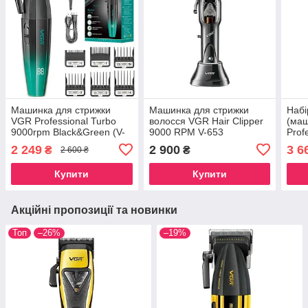
Машинка для стрижки
Машинка для стрижки
Набі
VGR Professional Turbo
волосся VGR Hair Clipper
(маш
9000rpm Black&Green (V-
9000 RPM V-653
Prof
003)
Turb
2 249
2 900
3 6
₴
₴
2 600 ₴
Купити
Купити
Акційні пропозиції та новинки
Топ
–26%
–19%