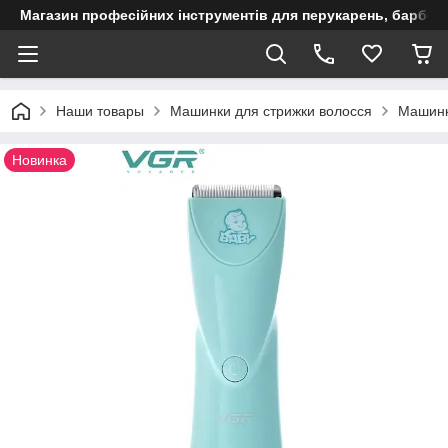
Магазин професійних інструментів для перукарень, барберш
Наши товары
Машинки для стрижки волосся
Машинк
Новинка