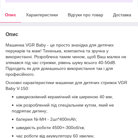
Опис
Характеристики
Відгуки про товар
Доставка
Опис
Машинка VGR Baby - це просто знахідка для дитячих
перукарів та мам! Тихенька, компактна та зручна у
використанні. Розроблена таким чином, щоб Ваш малюк не
злякався під час стрижки, рівень шуму всього 40-50dB.
Підходить як для домашнього використання так і для
професійного.
Основні характеристики машинки для дитячих стрижок VGR
Baby V-150:
швидкознімний керамічний ніж шириною 40 мм;
ніж розроблений під спеціальним кутом, який не
подряпає дитину;
батерея Ni-MH - 2шт*400mAh;
швидкість роботи 4500+-300об/хв;
час роботи від акумулятору 60 хвилин;