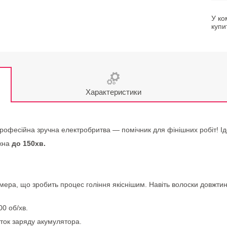
У ко
купи
Характеристики
рофесійна зручна електробритва — помічник для фінішних робіт! Ід
жна
до 150хв.
ера, що зробить процес гоління якіснішим. Навіть волоски довжтин
00 об/хв.
оток заряду акумулятора.