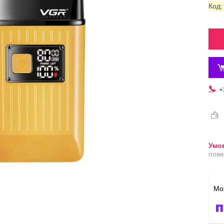
Код
+
пове