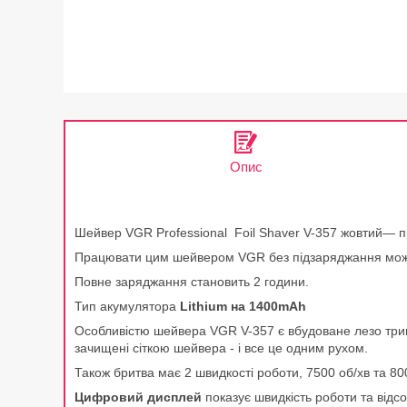
Опис
Шейвер VGR Professional Foil Shaver V-357 жовтий
— п
Працювати цим шейвером VGR без підзаряджання мо
Повне заряджання становить 2 години.
Тип акумулятора
Lithium на 1400mAh
Особливістю шейвера
VGR V-357 є
вбудоване лезо трим
зачищені сіткою шейвера - і все це одним рухом.
Також бритва має 2 швидкості роботи, 7500 об/хв та 80
Цифровий дисплей
показує швидкість роботи та відс