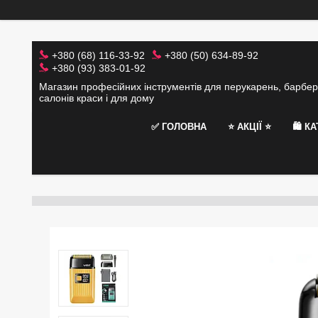
+380 (68) 116-33-92
+380 (50) 634-89-92
+380 (93) 383-01-92
Магазин професійних інструментів для перукарень, барбер
салонів краси і для дому
✅ ГОЛОВНА
⭐️ АКЦІЇ ⭐️
🛍 К