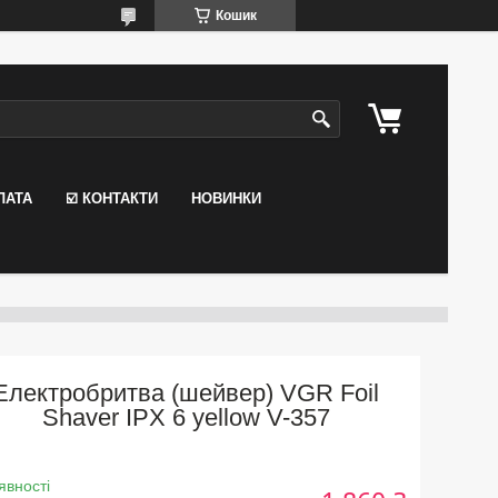
Кошик
ЛАТА
☑️ КОНТАКТИ
НОВИНКИ
Електробритва (шейвер) VGR Foil
Shaver IPX 6 yellow V-357
явності