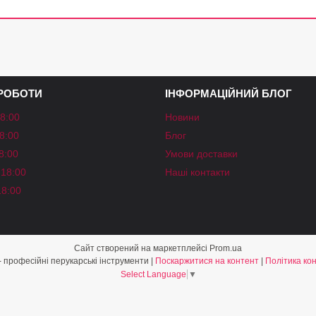
 РОБОТИ
ІНФОРМАЦІЙНИЙ БЛОГ
18:00
Новини
18:00
Блог
18:00
Умови доставки
-18:00
Наші контакти
18:00
Сайт створений на маркетплейсі
Prom.ua
«Shine Style» - професійні перукарські інструменти |
Поскаржитися на контент
|
Політика ко
Select Language
▼