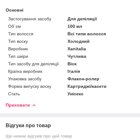
Основні
Застосування засобу
Для депіляції
Об`єм
100 мл
Тип волосся
Всі типи волосся
Тип воску
Холодний
Виробник
Xanitalia
Тип шкіри
Чутлива
Тип засобу для депіляції
Віск
Країна виробник
Італія
Упаковка засобу
Флакон-ролер
Форма випуску воску
Картриджі/касети
Стать
Унісекс
Приховати
Відгуки про товар
Ще немає відгуків про цей товар