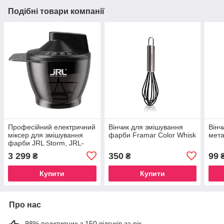
Подібні товари компанії
Професійний електричний
Вінчик для змішування
Вінч
міксер для змішування
фарби Framar Color Whisk
мета
фарби JRL Storm, JRL-
JPP056C
3 299
350
99
₴
₴
Купити
Купити
Про нас
98% позитивних з 150 відгуків за рік