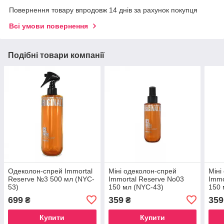
Повернення товару впродовж 14 днів за рахунок покупця
Всі умови повернення
Подібні товари компанії
Одеколон-спрей Immortal
Міні одеколон-спрей
Міні
Reserve №3 500 мл (NYC-
Immortal Reserve No03
Immo
53)
150 мл (NYC-43)
150 
699
359
359
₴
₴
Купити
Купити