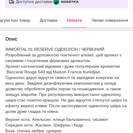
Доступна доставка
ідгуки про товар
Доставка
Оплата
Умови повернення
Опис
IMMORTAL 01 RESERVE ОДЕКОЛОН / ЧЕРВОНИЙ.
Розроблений за допомогою поетичної алхімії, цей аромат є
сміливим і посиленим фірмовим ароматом.
Аромат натхненний відомим і дуже популярним ароматом
Baccarat Rouge 540 від Maison Francis Kurkdjian .
Одеколон дарує відчуття свіжості та заряджає енергією на
весь день. Завдяки дезінфікуючим компонентам у складі
дозволяє обробляти дрібні порізи та пошкодження, а також
знищує мікробів. При регулярному використанні одеколону
шкіра стає помітно кращою. Не дає відчуття стягнутої шкіри та
ефекту жирної плівки. Після застосування одеколону шкіра на
дотик дуже гладка та ніжна.
Верхня нота: Апельсин, ялиця бальзамічна, оксамит
Середня нота: Жасмин, Шафран і Кедр;
База: гілочка амбра, цукерка