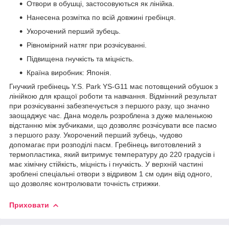
Отвори в обушці, застосовуються як лінійка.
Нанесена розмітка по всій довжині гребінця.
Укорочений перший зубець.
Рівномірний натяг при розчісуванні.
Підвищена гнучкість та міцність.
Країна виробник: Японія.
Гнучкий гребінець Y.S. Park YS-G11 має потовщений обушок з
лінійкою для кращої роботи та навчання. Відмінний результат
при розчісуванні забезпечується з першого разу, що значно
заощаджує час. Дана модель розроблена з дуже маленькою
відстанню між зубчиками, що дозволяє розчісувати все пасмо
з першого разу. Укорочений перший зубець, чудово
допомагає при розподілі пасм. Гребінець виготовлений з
термопластика, який витримує температуру до 220 градусів і
має хімічну стійкість, міцність і гнучкість. У верхній частині
зроблені спеціальні отвори з відривом 1 см один віід одного,
що дозволяє контролювати точність стрижки.
Приховати