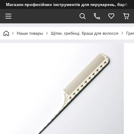
Магазин професійних інструментів для перукарень, барберш
Наши товары
Щітки, гребінці, браші для волосся
Гре