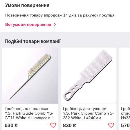
Умови повернення
Повернення товару впродовж 14 днів за рахунок покупця
Всі умови повернення
Подібні товари компанії
Гребінець для волосся
Гребінець для тушовки
Греб
Y.S. Park Guide Сomb YS-
Y.S. Park Clipper Comb YS-
стри
GT11 White зі шпикулем і
282 White, L=240мм
Hs33
розміткою
обу
630
830
570
₴
₴