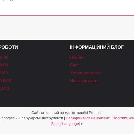
 РОБОТИ
ІНФОРМАЦІЙНИЙ БЛОГ
18:00
Новини
18:00
Блог
18:00
Умови доставки
-18:00
Наші контакти
18:00
Сайт створений на маркетплейсі
Prom.ua
«Shine Style» - професійні перукарські інструменти |
Поскаржитися на контент
|
Політика ко
Select Language
▼