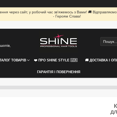
ення через сайт, у робочий час зв'яжемось з Вами! 🚚 Відправляємо
- Героям Слава!
шопів,
АТАЛОГ ТОВАРІВ
❤️ ПРО SHINE STYLE 🇺🇦
🚚 ДОСТАВКА І ОП
ГАРАНТІЯ І ПОВЕРНЕННЯ
К
дл