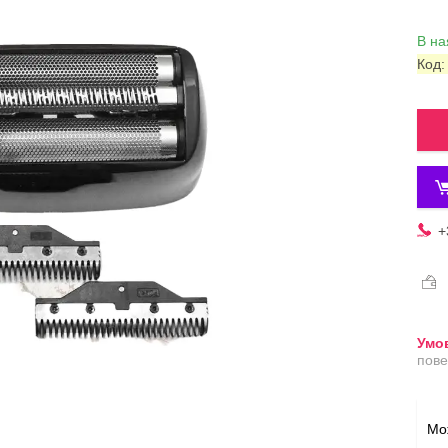
В на
Код
+
пове