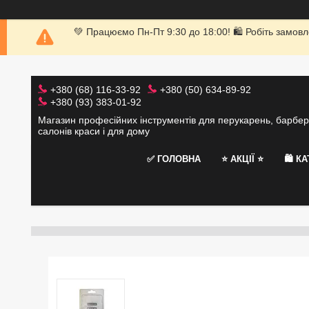
💚 Працюємо Пн-Пт 9:30 до 18:00! 🛍 Робіть замовл
+380 (68) 116-33-92
+380 (50) 634-89-92
+380 (93) 383-01-92
Магазин професійних інструментів для перукарень, барбер
салонів краси і для дому
✅ ГОЛОВНА
⭐️ АКЦІЇ ⭐️
🛍 К