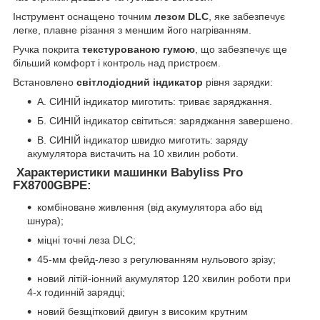
Інструмент оснащено точним
лезом DLC
, яке забезпечує
легке, плавне різання з меншим його нагріванням.
Ручка покрита
текстурованою гумою
, що забезпечує ще
більший комфорт і контроль над пристроєм.
Встановлено
світлодіодний індикатор
рівня зарядки:
А. СИНІЙ індикатор миготить: триває заряджання.
Б. СИНІЙ індикатор світиться: заряджання завершено.
В. СИНІЙ індикатор швидко миготить: заряду
акумулятора вистачить на 10 хвилин роботи.
Характеристики машинки Babyliss Pro
FX8700GBPE:
комбіноване живлення (від акумулятора або від
шнура);
міцні точні леза DLC;
45-мм фейд-лезо з регулюванням нульового зрізу;
новий літій-іонний акумулятор 120 хвилин роботи при
4-х годинній зарядці;
новий безщітковий двигун з високим крутним