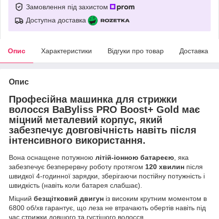
Замовлення під захистом
Доступна доставка
Опис
Характеристики
Відгуки про товар
Доставка
Опис
Професійна машинка для стрижки
волосся BaByliss PRO Boost+ Gold має
міцний металевий корпус, який
забезпечує довговічність навіть після
інтенсивного використання.
Вона оснащене потужною
літій-іонною батареєю
, яка
забезпечує безперервну роботу протягом
120 хвилин
після
швидкої 4-годинної зарядки, зберігаючи постійну потужність і
швидкість (навіть коли батарея слабшає).
Міцний
безщітковий двигун
із високим крутним моментом в
6800 об/хв гарантує, що леза не втрачають обертів навіть під
час стрижки довшого та густішого волосся.