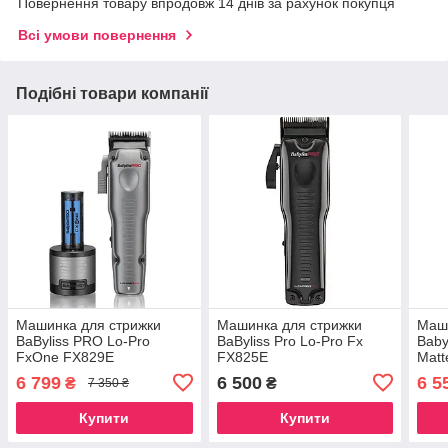
Повернення товару впродовж 14 днів за рахунок покупця
Всі умови повернення
Подібні товари компанії
Машинка для стрижки
Машинка для стрижки
Маши
BaByliss PRO Lo-Pro
BaByliss Pro Lo-Pro Fx
Baby
FxOne FX829E
FX825E
Mat
6 799
6 500
6 5
₴
₴
7 350 ₴
Купити
Купити