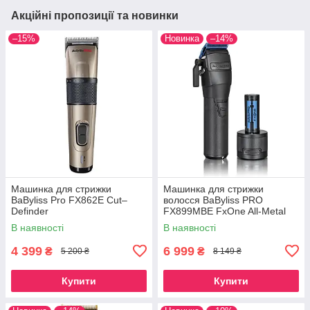
Акційні пропозиції та новинки
–15%
Новинка
–14%
Машинка для стрижки
Машинка для стрижки
BaByliss Pro FX862E Cut–
волосся BaByliss PRO
Definder
FX899MBE FxOne All-Metal
Black Clipper, FX899MBE
В наявності
В наявності
4 399
6 999
₴
₴
5 200 ₴
8 149 ₴
Купити
Купити