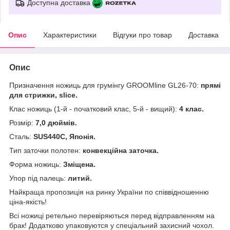
Доступна доставка
Опис
Характеристики
Відгуки про товар
Доставка
Опис
Призначення ножиць для грумінгу GROOMline GL26-70:
прямі
для стрижки, slice.
Клас ножиць (1-й - початковий клас, 5-й - вищий):
4 клас.
Розмір:
7,0 дюймів.
Сталь:
SUS440С, Японія.
Тип заточки полотен:
конвекційна заточка.
Форма ножиць:
Зміщена.
Упор під палець:
литий.
Найкраща пропозиція на ринку України по співвідношенню
ціна-якість!
Всі ножиці ретельно перевіряються перед відправленням на
брак! Додатково упаковуются у спеціальний захисний чохол.