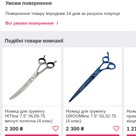
Умови повернення
Повернення товару впродовж 14 днів за рахунок покупця
Всі умови повернення
Подібні товари компанії
Ножиці для грумінгу
Ножиці для грумінгу
Ножи
HITline 7,5" HL09-75
GROOMline 7,5" GL32-75
прям
вигнуті полотна (4 клас)
(4 клас)
кінц
2 300
2 300
1 2
₴
₴