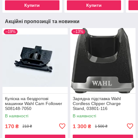
Купити
Купити
Акційні пропозиції та новинки
–19%
–13%
Куліска на бездротові
Зарядна підставка Wahl
машинки Wahl Cam Follower
Cordless Clipper Charge
S08148-7050
Stand, 03801-116
В наявності
В наявності
170
1 300
₴
₴
210 ₴
1 500 ₴