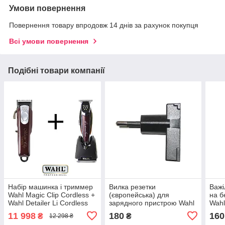
Умови повернення
Повернення товару впродовж 14 днів за рахунок покупця
Всі умови повернення
Подібні товари компанії
Набір машинка і триммер
Вилка резетки
Важі
Wahl Magic Clip Cordless +
(європейська) для
на б
Wahl Detailer Li Cordless
зарядного пристрою Wahl
Wahl
Cordless S08171-7120
11 998
180
160
₴
₴
12 298 ₴