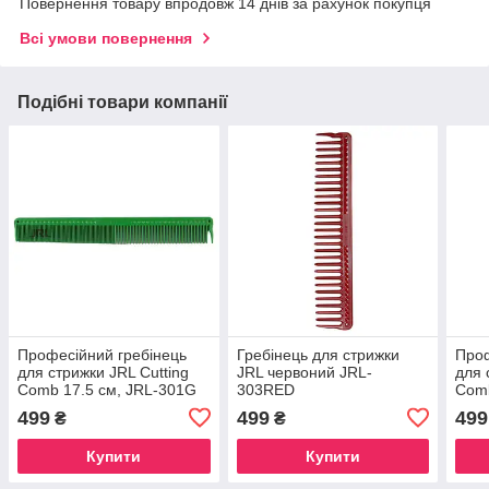
Повернення товару впродовж 14 днів за рахунок покупця
Всі умови повернення
Подібні товари компанії
Професійний гребінець
Гребінець для стрижки
Проф
для стрижки JRL Cutting
JRL червоний JRL-
для 
Comb 17.5 см, JRL-301G
303RED
Comb
499
499
499
₴
₴
Купити
Купити