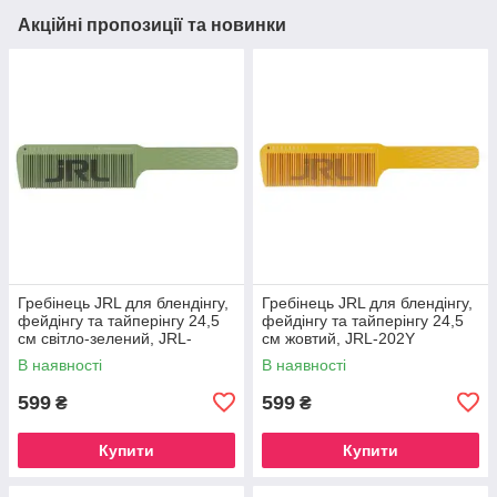
Акційні пропозиції та новинки
Гребінець JRL для блендінгу,
Гребінець JRL для блендінгу,
фейдінгу та тайперінгу 24,5
фейдінгу та тайперінгу 24,5
см світло-зелений, JRL-
см жовтий, JRL-202Y
202LG
В наявності
В наявності
599
599
₴
₴
Купити
Купити