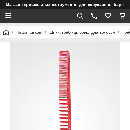
Магазин професійних інструментів для перукарень, барберш
Наши товары
Щітки, гребінці, браші для волосся
Гре