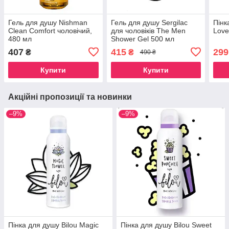
Гель для душу Nishman
Гель для душу Sergilac
Пінк
Clean Comfort чоловічий,
для чоловіків The Men
Love
480 мл
Shower Gel 500 мл
407
415
299
₴
₴
490 ₴
Купити
Купити
Акційні пропозиції та новинки
–9%
–9%
Пінка для душу Bilou Magic
Пінка для душу Bilou Sweet