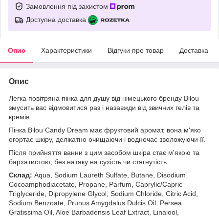
Замовлення під захистом
Доступна доставка
Опис
Характеристики
Відгуки про товар
Доставка
Опис
Легка повітряна пінка для душу від німецького бренду Bilou
змусить вас відмовитися раз і назавжди від звичних гелів та
кремів.
Пінка Bilou Candy Dream має фруктовий аромат, вона м'яко
огортає шкіру, делікатно очищаючи і водночас зволожуючи її.
Після прийняття ванни з цим засобом шкіра стає м'якою та
бархатистою, без натяку на сухість чи стягнутість.
Склад:
Aqua, Sodium Laureth Sulfate, Butane, Disodium
Cocoamphodiacetate, Propane, Parfum, Caprylic/Capric
Triglyceride, Dipropylene Glycol, Sodium Chloride, Citric Acid,
Sodium Benzoate, Prunus Amygdalus Dulcis Oil, Persea
Gratissima Oil, Aloe Barbadensis Leaf Extract, Linalool,