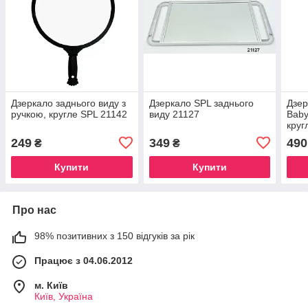
Дзеркало заднього виду з
Дзеркало SPL заднього
Дзер
ручкою, кругле SPL 21142
виду 21127
Baby
круг
249
349
490
₴
₴
Купити
Купити
Про нас
98% позитивних з 150 відгуків за рік
Працює з 04.06.2012
м. Київ
Київ, Україна