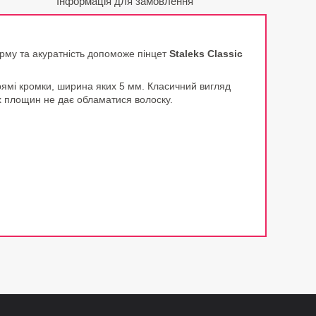
Інформація для замовлення
орму та акуратність допоможе пінцет
Staleks Classic
рямі кромки, ширина яких 5 мм. Класичний вигляд
х площин не дає обламатися волоску.