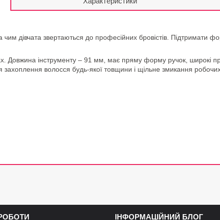
Характеристики
за чим дівчата звертаються до професійних бровістів. Підтримати ф
ах. Довжина інструменту – 91 мм, має пряму форму ручок, широкі п
ся захоплення волосся будь-якої товщини і щільне змикання робочи
 РОБОТИ
ІНФОРМАЦІЙНИЙ БЛОГ