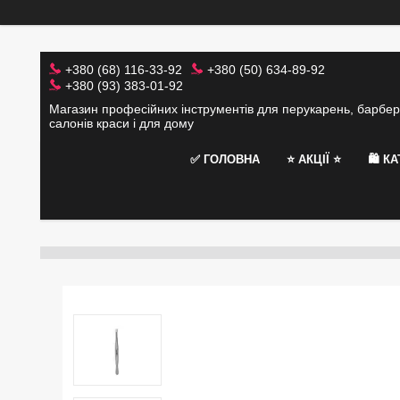
+380 (68) 116-33-92
+380 (50) 634-89-92
+380 (93) 383-01-92
Магазин професійних інструментів для перукарень, барбер
салонів краси і для дому
✅ ГОЛОВНА
⭐️ АКЦІЇ ⭐️
🛍 К