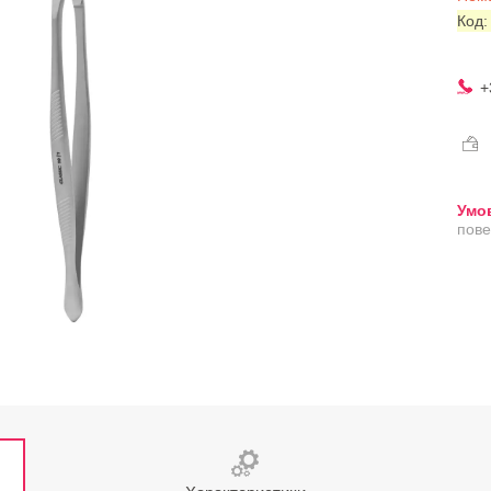
Код
+
пове