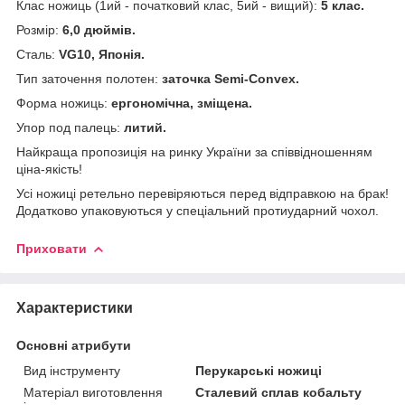
Клас ножиць (1ий - початковий клас, 5ий - вищий):
5 клас.
Розмір:
6,0
дюймів.
Сталь:
VG10, Японія.
Тип заточення полотен:
заточка Semi-Convex.
Форма ножиць:
е
ргономічна, зміщена.
Упор под палець:
литий.
Найкраща пропозиція на ринку України за співвідношенням
ціна-якість!
Усі ножиці ретельно перевіряються перед відправкою на брак!
Додатково упаковуються у спеціальний протиударний чохол.
Приховати
Характеристики
Основні атрибути
Вид інструменту
Перукарські ножиці
Матеріал виготовлення
Сталевий сплав кобальту