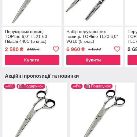
Перукарські ножиці
Набір перукарських
Перу
TOPline 6,0" TL21-60
ножиць TOPline TL20 6,0"
TOPl
Hitachi 440C (5 клас)
VG10 (5 клас)
TL17
2 580
6 960
2 6
₴
₴
2 680 ₴
7 160 ₴
Купити
Купити
Акційні пропозиції та новинки
–4%
Подарунок
–4%
Подарунок