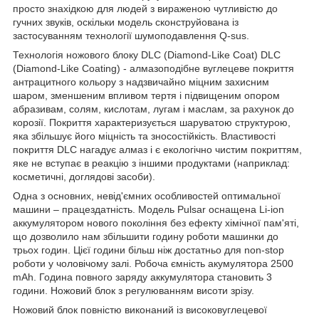
просто знахідкою для людей з вираженою чутливістю до
гучних звуків, оскільки модель сконструйована із
застосуванням технології шумоподавлення Q-sus.
Технологія ножового блоку DLC (Diamond-Like Coat) DLC
(Diamond-Like Coating) - алмазоподібне вуглецеве покриття
антрацитного кольору з надзвичайно міцним захисним
шаром, зменшеним впливом тертя і підвищеним опором
абразивам, солям, кислотам, лугам і маслам, за рахунок до
корозії. Покриття характеризується шаруватою структурою,
яка збільшує його міцність та зносостійкість. Властивості
покриття DLC нагадує алмаз і є екологічно чистим покриттям,
яке не вступає в реакцію з іншими продуктами (наприклад:
косметичні, доглядові засоби).
Одна з основних, невід'ємних особливостей оптимальної
машини – працездатність. Модель Pulsar оснащена Li-ion
аккумулятором нового покоління без ефекту хімічної пам'яті,
що дозволило нам збільшити годину роботи машинки до
трьох годин. Цієї години більш ніж достатньо для non-stop
роботи у чоловічому залі. Робоча ємність акумулятора 2500
mAh. Година повного заряду аккумулятора становить 3
години. Ножовий блок з регулюванням висоти зрізу.
Ножовий блок повністю виконаний із високовуглецевої