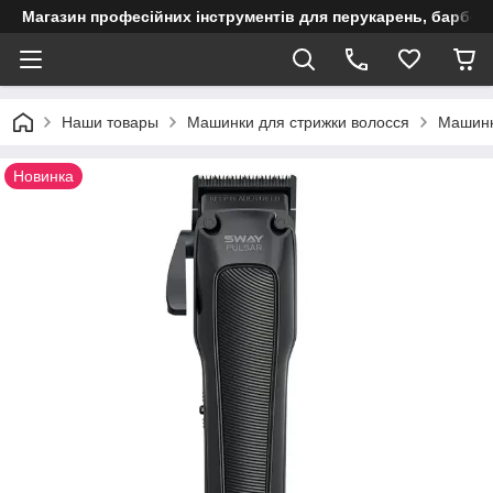
Магазин професійних інструментів для перукарень, барберш
Наши товары
Машинки для стрижки волосся
Машинк
Новинка