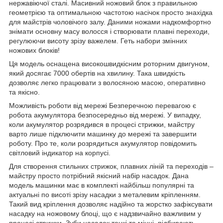
нержавіючої сталі. Масивний ножовий блок з правильною
геометрією та оптимальною частотою насічок просто знахідка
для майстрів чоловічого залу. Даними ножами надкомфортно
знімати основну масу волосся і створювати плавні переходи,
регулюючи висоту зрізу важелем. Геть набори змінних
ножових блоків!
Ця модель оснащена високошвидкісним роторним двигуном,
який досягає 7000 обертів на хвилину. Така швидкість
дозволяє легко працювати з волосяною масою, оперативно
та якісно.
Можливість роботи від мережі Безперечною перевагою є
робота акумулятора безпосередньо від мережі. У випадку,
коли акумулятор розрядився в процесі стрижки, майстру
варто лише підключити машинку до мережі та завершити
роботу. Про те, коли розрядиться акумулятор повідомить
світловий індикатор на корпусі.
Для створення стильних стрижок, плавних ліній та переходів –
майстру просто потрібний якісний набір насадок. Дана
модель машинки має в комплекті найбільш популярні та
актуальні по висоті зрізу насадки з металевим кріпленням.
Такий вид кріплення дозволяє надійно та жорстко зафіксувати
насадку на ножовому блоці, що є надзвичайно важливим у
процесі стрижки. Зуби насадок тонкі та міцні, підбирають