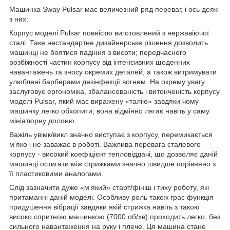
Машинка Sway Pulsar має величезний ряд переваг, і ось деякі
з них:
Корпус моделі Pulsar повністю виготовлений з нержавіючої
сталі. Таке нестандартне дизайнерське рішення дозволить
машинці не боятися падіння з висоти; передчасного
розбіжності частин корпусу від інтенсивних щоденних
навантажень та зносу окремих деталей; а також витримувати
улюблені барберами дезінфекції вогнем. На окрему увагу
заслуговує ергономіка, збалансованість і витонченість корпусу
моделі Pulsar, який має виражену «талію» завдяки чому
машинку легко обхопити, вона відмінно лягає навіть у саму
мініатюрну долоню.
Важіль увімк/викл значно виступає з корпусу, перемикається
м'яко і не заважає в роботі. Важлива перевага сталевого
корпусу - високий коефіцієнт тепловіддачі, що дозволяє даній
машинці остигати між стрижками значно швидше порівняно з
її пластиковими аналогами.
Слід зазначити дуже «м'який» старт/фініш і тиху роботу, які
притаманні даній моделі. Особливу роль також грає функція
придушення вібрації завдяки якій стрижка навіть з такою
високо спритною машинкою (7000 об/хв) проходить легко, без
сильного навантаження на руку і плече. Ця машина стане