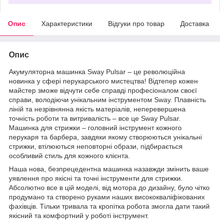
Опис
Характеристики
Відгуки про товар
Доставка
Опис
Акумуляторна машинка Sway Pulsar – це революційна
новинка у сфері перукарського мистецтва! Відтепер кожен
майстер зможе відчути себе справді професіоналом своєї
справи, володіючи унікальним інструментом Sway. Плавність
ліній та незрівнянна якість матеріалів, неперевершена
точність роботи та витривалість – все це Sway Pulsar.
Машинка для стрижки – головний інструмент кожного
перукаря та барбера, завдяки якому створюються унікальні
стрижки, втілюються неповторні образи, підбирається
особливий стиль для кожного клієнта.
Наша нова, безпрецедентна машинка назавжди змінить ваше
уявлення про якісні та точні інструменти для стрижки.
Абсолютно все в цій моделі, від мотора до дизайну, було чітко
продумано та створено руками наших висококваліфікованих
фахівців. Тільки тривала та кропітка робота змогла дати такий
якісний та комфортний у роботі інструмент.