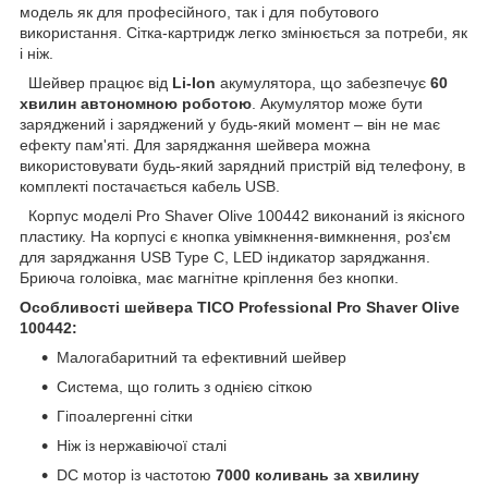
модель як для професійного, так і для побутового
використання. Сітка-картридж легко змінюється за потреби, як
і ніж.
Шейвер працює від
Li-Ion
акумулятора, що забезпечує
60
хвилин автономною роботою
. Акумулятор може бути
заряджений і заряджений у будь-який момент – він не має
ефекту пам'яті. Для заряджання шейвера можна
використовувати будь-який зарядний пристрій від телефону, в
комплекті постачається кабель USB.
Корпус моделі Pro Shaver Olive 100442 виконаний із якісного
пластику. На корпусі є кнопка увімкнення-вимкнення, роз'єм
для заряджання USB Type C, LED індикатор заряджання.
Бриюча голоівка, має магнітне кріплення без кнопки.
Особливості шейвера TICO Professional Pro Shaver Olive
100442:
Малогабаритний та ефективний шейвер
Система, що голить з однією сіткою
Гіпоалергенні сітки
Ніж із нержавіючої сталі
DC мотор із частотою
7000 коливань за хвилину