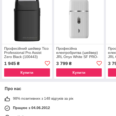
Професійний шейвер Tico
Професійна
Про
Professional Pro Assist
електробритва (шейвер)
елек
Zero Black (100443)
JRL Onyx White SF PRO-
JRL 
Shaver (JRL-SH2301W)
(JRL
1 945
3 799
3 7
₴
₴
Купити
Купити
Про нас
98% позитивних з 148 відгуків за рік
Працює з 04.06.2012