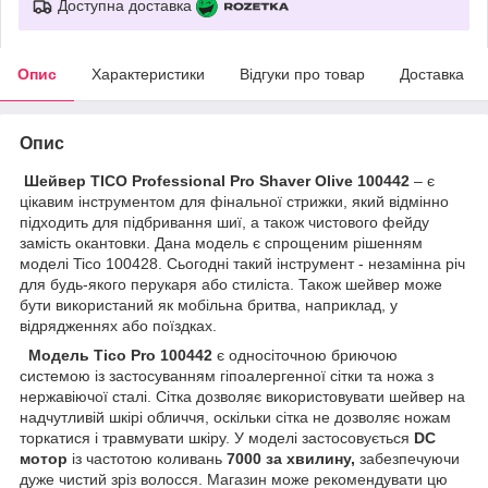
Доступна доставка
Опис
Характеристики
Відгуки про товар
Доставка
Опис
Шейвер TICO Professional Pro Shaver Olive 100442
– є
цікавим інструментом для фінальної стрижки, який відмінно
підходить для підбривання шиї, а також чистового фейду
замість окантовки. Дана модель є спрощеним рішенням
моделі Tico 100428. Сьогодні такий інструмент - незамінна річ
для будь-якого перукаря або стиліста. Також шейвер може
бути використаний як мобільна бритва, наприклад, у
відрядженнях або поїздках.
Модель Tico Pro 100442
є односіточною бриючою
системою із застосуванням гіпоалергенної сітки та ножа з
нержавіючої сталі. Сітка дозволяє використовувати шейвер на
надчутливій шкірі обличчя, оскільки сітка не дозволяє ножам
торкатися і травмувати шкіру. У моделі застосовується
DC
мотор
із частотою коливань
7000 за хвилину,
забезпечуючи
дуже чистий зріз волосся. Магазин може рекомендувати цю