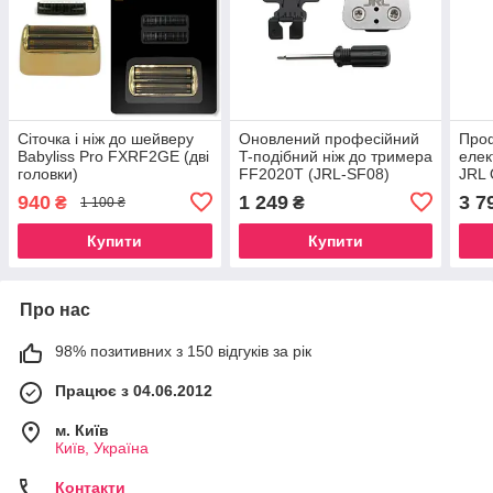
Сіточка і ніж до шейверу
Оновлений професійний
Про
Babyliss Pro FXRF2GE (дві
T-подібний ніж до тримера
елек
головки)
FF2020T (JRL-SF08)
JRL 
Shav
940
1 249
3 7
₴
₴
1 100 ₴
Купити
Купити
Про нас
98% позитивних з 150 відгуків за рік
Працює з 04.06.2012
м. Київ
Київ, Україна
Контакти