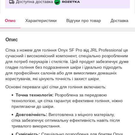
Доступна доставка
Опис
Характеристики
Відгуки про товар
Доставка
Опис
Сітка з ножем для гоління Onyx SF Pro від JRL Professional це
сучасний і високоякісний компонент, спеціально розробленим
для потреб перукарів і стилістів. Цей продукт забезпечує дуже
гладке гоління без подразнення шкіри і ідеально підходить
для професійних салонів або для вимогливих домашніх
користувачів, які цінують точність і захист шкіри.
Основні переваги цієї сітки для гоління включають:
Точна технологія:
Розроблена за передовою
технологією, ця сітка гарантує ефективне гоління, ніжно
прилягаючи до шкіри.
Довговічність:
Виготовлена з міцного матеріалу,
сітка забезпечує оптимальну ефективність навіть після
тривалого використання.
Сумісність:
Спеціально розроблена для бритви Onyx