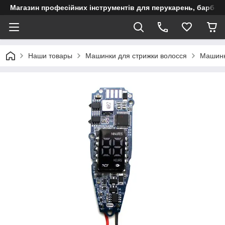
Магазин професійних інструментів для перукарень, барберш
Наши товары
Машинки для стрижки волосся
Машинк