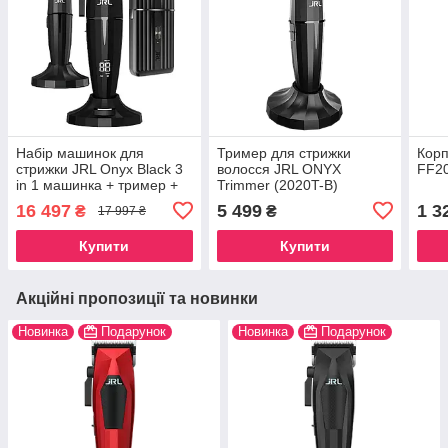
Набір машинок для
Тример для стрижки
Корп
стрижки JRL Onyx Black 3
волосся JRL ONYX
FF2
in 1 машинка + тример +
Trimmer (2020T-B)
шейвер
16 497
5 499
1 3
₴
₴
17 997 ₴
Купити
Купити
Акційні пропозиції та новинки
Новинка
Подарунок
Новинка
Подарунок