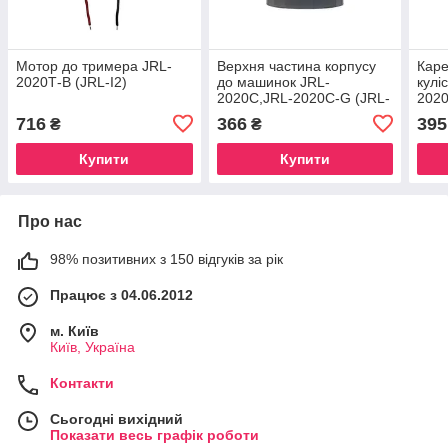
Мотор до тримера JRL-
Верхня частина корпусу
Каре
2020Т-B (JRL-I2)
до машинок JRL-
кулі
2020C,JRL-2020C-G (JRL-
2020
P3)
716
366
395
₴
₴
Купити
Купити
Про нас
98% позитивних з 150 відгуків за рік
Працює з 04.06.2012
м. Київ
Київ, Україна
Контакти
Сьогодні вихідний
Показати весь графік роботи