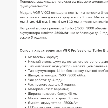
Передова машинка для стрижки від відомого американс
функціональністю.
Модель VGR V-003 оснащена незнімним ножовим блоком 
мм
, а мінімальна довжина зрізу всього 0,5 мм. Механ
мм, 3 мм, 4.5 мм, 6 мм, 9 мм і 12 мм
, а також можливіс
Потужний мотор з режимом Turbo (7500 і 9000 обертів з
акумулятора ємністю
2500мАг
, що забезпечує до 2 го
всього
3 години.
Основні характеристики VGR Professional Turbo Bl
Металевий корпус;
Низький рівень шуму від потужного роторного дви
Тип живлення: акумулятор / мережа (комбіноване)
Тип акумулятора: Li-ion без ефекту хімічної пам'ят
Швидкість мотора: 7500 і 9000 об/хв;
Час роботи: до 4 годин;
Час повного заряду: 3 години;
Матеріал ножів: Кераміка;
Ширина ножового блоку: 46 мм;
Мінімальна висота зрізу: 0,5 мм;
Ємність акумулятора: 2500мАг;
LED-індикатор стану акумулятора;