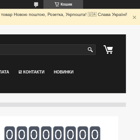
Кошик
 товар Новою поштою, Розетка, Укрпошта! 🇺🇦 Слава Україні!
ЛАТА
☑️ КОНТАКТИ
НОВИНКИ
0
0
0
0
0
0
0
0