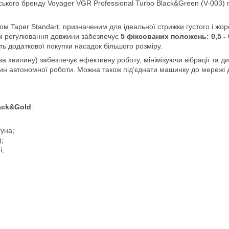
ького бренду Voyager VGR Professional Turbo Black&Green (V-003) 
Taper Standart, призначеним для ідеальної стрижки густого і жор
ізм регулювання довжини забезпечує
5 фіксованих положень: 0,5 - 0,
ть додаткової покупки насадок більшого розміру.
а хвилину) забезпечує ефективну роботу, мінімізуючи вібрації та д
дин автономної роботи. Можна також під'єднати машинку до мережі
ack&Gold
:
гуна;
;
і;