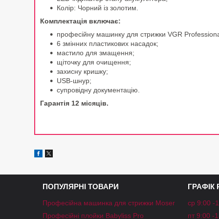
Колір: Чорний із золотим.
Комплектація включає:
професійну машинку для стрижки VGR Professional
6 змінних пластикових насадок;
мастило для змащення;
щіточку для очищення;
захисну кришку;
USB-шнур;
супровідну документацію.
Гарантія 12 місяців.
ПОПУЛЯРНІ ТОВАРИ
ГРАФІК
Професійна машинка для стрижки Moser
ср 9:00 -
Професійні плойки Babyliss Pro
пт 9:00 -