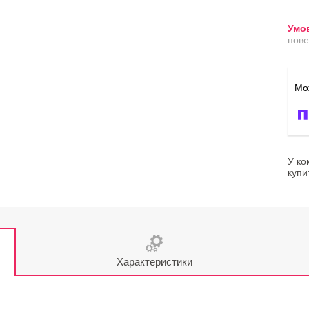
пове
У ко
купи
Характеристики