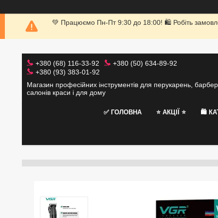
💚 Працюємо Пн-Пт 9:30 до 18:00! 🛍 Робіть замовл
+380 (68) 116-33-92
+380 (50) 634-89-92
+380 (93) 383-01-92
Магазин професійних інструментів для перукарень, барбер
салонів краси і для дому
✅ ГОЛОВНА
⭐️ АКЦІЇ ⭐️
🛍 К