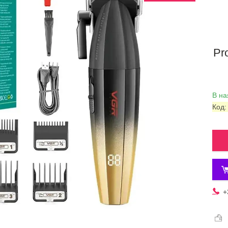
Pr
В на
Код
+