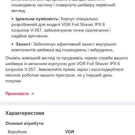
пошкоджену частину і повернути шейверу первісний
вигляд.
Ідеальна сумісність:
Корпус спеціально
розроблений для моделі VGR Foil Shaver IPX 6
turquoise V-357, забезпечуючи точне прилягання і
надійне кріплення.
Захист:
Забезпечує ефективний захист внутрішніх
компонентів шейвера від пошкоджень і забруднень.
Оновіть зовнішній вигляд та продовжіть термін служби вашого
шейвера із запасним корпусом для VGR Foil Shaver IPX 6
turquoise V-357. Замовляйте прямо зараз і насолоджуйтеся
якісною роботою вашого пристрою, як у перший день
покупки.
Приховати
Характеристики
Основні атрибути
Виробник
VGR