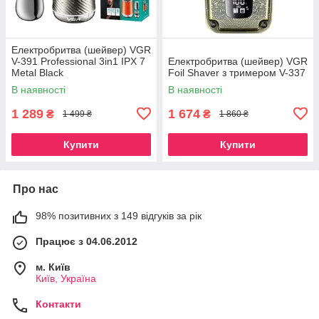
Електробритва (шейвер) VGR
V-391 Professional 3in1 IPX 7
Електробритва (шейвер) VGR
Metal Black
Foil Shaver з тримером V-337
В наявності
В наявності
1 289
1 674
₴
₴
1 499 ₴
1 860 ₴
Купити
Купити
Про нас
98% позитивних з 149 відгуків за рік
Працює з 04.06.2012
м. Київ
Київ, Україна
Контакти