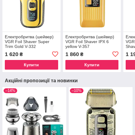
Електробритва (шейвер)
Електробритва (шейвер)
Елек
VGR Foil Shaver Super
VGR Foil Shaver IPX 6
VGR 
Trim Gold V-332
yellow V-357
Shav
Ston
1 620
1 860
1 1
₴
₴
Купити
Купити
Акційні пропозиції та новинки
–14%
–10%