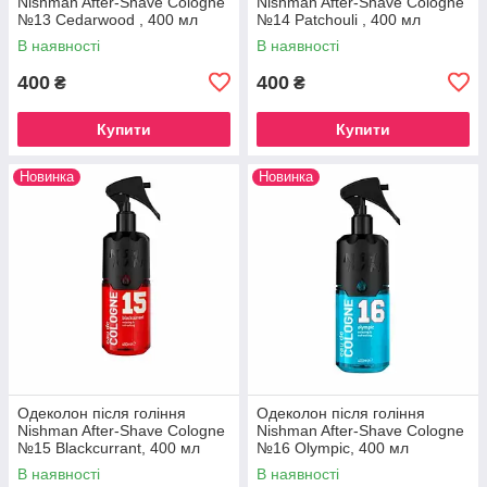
Nishman After-Shave Cologne
Nishman After-Shave Cologne
№13 Cedarwood , 400 мл
№14 Patchouli , 400 мл
В наявності
В наявності
400
400
₴
₴
Купити
Купити
Новинка
Новинка
Одеколон після гоління
Одеколон після гоління
Nishman After-Shave Cologne
Nishman After-Shave Cologne
№15 Blackcurrant, 400 мл
№16 Olympic, 400 мл
В наявності
В наявності