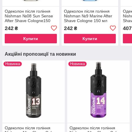
Одеколон після гоління
Одеколон після гоління
Одек
Nishman №08 Sun Sense
Nishman №9 Marine After
Nish
After Shave Cologne150
Shave Cologne 150 мл
Shav
мл
242
242
407
₴
₴
Купити
Купити
Акційні пропозиції та новинки
Новинка
Новинка
Одеколон після гоління
Одеколон після гоління