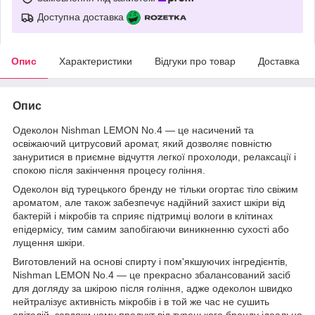
Доступна доставка
Опис
Характеристики
Відгуки про товар
Доставка
Опис
Одеколон Nishman LEMON No.4 — це насичений та
освіжаючий цитрусовий аромат, який дозволяє повністю
зануритися в приємне відчуття легкої прохолоди, релаксації і
спокою після закінчення процесу гоління.
Одеколон від турецького бренду не тільки огортає тіло свіжим
ароматом, але також забезпечує надійний захист шкіри від
бактерій і мікробів та сприяє підтримці вологи в клітинах
епідермісу, тим самим запобігаючи виникненню сухості або
лущення шкіри.
Виготовлений на основі спирту і пом'якшуючих інгредієнтів,
Nishman LEMON No.4 — це прекрасно збалансований засіб
для догляду за шкірою після гоління, адже одеколон швидко
нейтралізує активність мікробів і в той же час не сушить
епітелій, завдяки чому продукт від турецького бренду ідеально