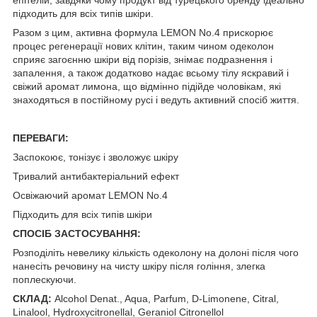
підходить для всіх типів шкіри.
Разом з цим, активна формула LEMON No.4 прискорює
процес регенерації нових клітин, таким чином одеколон
сприяє загоєнню шкіри від порізів, знімає подразнення і
запалення, а також додатково надає всьому тілу яскравий і
свіжий аромат лимона, що відмінно підійде чоловікам, які
знаходяться в постійному русі і ведуть активний спосіб життя.
ПЕРЕВАГИ:
Заспокоює, тонізує і зволожує шкіру
Тривалий антибактеріальний ефект
Освіжаючий аромат LEMON No.4
Підходить для всіх типів шкіри
СПОСІБ ЗАСТОСУВАННЯ:
Розподіліть невелику кількість одеколону на долоні після чого
нанесіть речовину на чисту шкіру після гоління, злегка
поплескуючи.
СКЛАД:
Alcohol Denat., Aqua, Parfum, D-Limonene, Citral,
Linalool, Hydroxycitronellal, Geraniol Citronellol