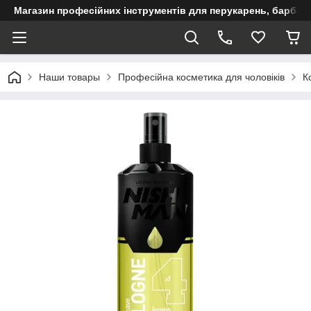
Магазин професійних інструментів для перукарень, барберш
Наши товары
Професійна косметика для чоловіків
К