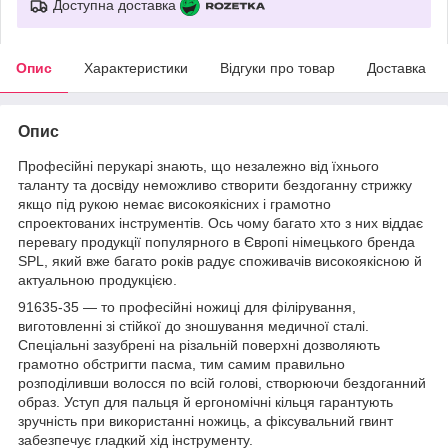
Доступна доставка
Опис
Характеристики
Відгуки про товар
Доставка
Опис
Професійні перукарі знають, що незалежно від їхнього
таланту та досвіду неможливо створити бездоганну стрижку
якщо під рукою немає високоякісних і грамотно
спроектованих інструментів. Ось чому багато хто з них віддає
перевагу продукції популярного в Європі німецького бренда
SPL, який вже багато років радує споживачів високоякісною й
актуальною продукцією.
91635-35 — то професійні ножиці для філірування,
виготовленні зі стійкої до зношування медичної сталі.
Спеціальні зазубрені на різальній поверхні дозволяють
грамотно обстригти пасма, тим самим правильно
розподіливши волосся по всій голові, створюючи бездоганний
образ. Уступ для пальця й ергономічні кільця гарантують
зручність при використанні ножиць, а фіксувальний гвинт
забезпечує гладкий хід інструменту.