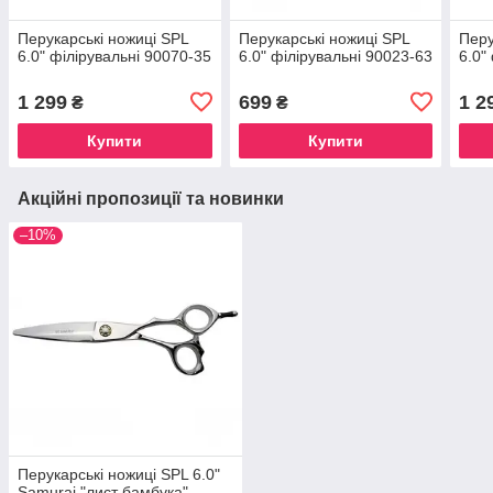
Перукарські ножиці SPL
Перукарські ножиці SPL
Перу
6.0" філірувальні 90070-35
6.0" філірувальні 90023-63
6.0"
1 299
699
1 2
₴
₴
Купити
Купити
Акційні пропозиції та новинки
–10%
Перукарські ножиці SPL 6.0"
Samurai "лист бамбука"