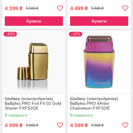
4 199
4 499
₴
₴
5 500 ₴
5 500 ₴
Купити
Купити
–16%
–16%
Шейвер (електробритва)
Шейвер (электробритва)
BaByliss PRO Foil FX 02 Gold
BaByliss PRO 4Artist
Shaver FXFS2GE
Chameleon FXFS2IE
В наявності
В наявності
4 599
4 599
₴
₴
5 500 ₴
5 500 ₴