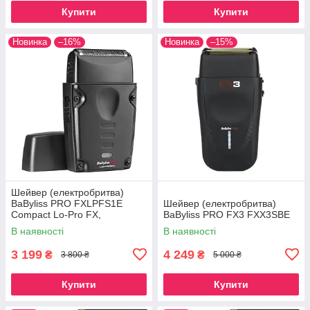
Купити
Купити
Новинка
–16%
Новинка
–15%
Шейвер (електробритва)
BaByliss PRO FXLPFS1E
Шейвер (електробритва)
Compact Lo-Pro FX,
BaByliss PRO FX3 FXX3SBE
FXLPFS1E
В наявності
В наявності
3 199
4 249
₴
₴
3 800 ₴
5 000 ₴
Купити
Купити