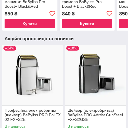
машинки BaByliss Pro
тримера BaByliss Pro
маши
Boost+ Black&Red
Boost + Black&Red
Boos
(FX8700RBPBASE)
(FX7870RBPBASE)
(FX
850
840
850
₴
₴
Купити
Купити
Акційні пропозиції та новинки
–24%
–18%
Професійна електробритва
Шейвер (електробритва)
(шейвер) BaByliss PRO FoilFX
BaByliss PRO 4Artist GunSteel
02 FXFS2E
FXFS2GSE
В наявності
В наявності