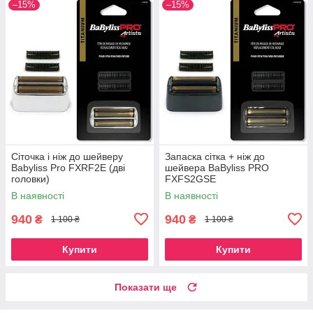
–15%
–15%
Сіточка і ніж до шейверу
Запаска сітка + ніж до
Babyliss Pro FXRF2E (дві
шейвера BaByliss PRO
головки)
FXFS2GSE
В наявності
В наявності
940
940
₴
₴
1 100 ₴
1 100 ₴
Купити
Купити
Показати ще