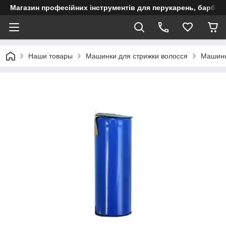
Магазин професійних інструментів для перукарень, барберш
Наши товары
Машинки для стрижки волосся
Машинк