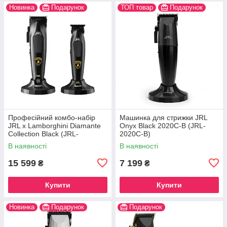
Новинка
Подарунок
ТОП товар
Подарунок
Професійний комбо-набір
Машинка для стрижки JRL
JRL x Lamborghini Diamante
Onyx Black 2020C-B (JRL-
Collection Black (JRL-
2020C-B)
DI2025B)
В наявності
В наявності
15 599
7 199
₴
₴
Купити
Купити
Новинка
Подарунок
Подарунок